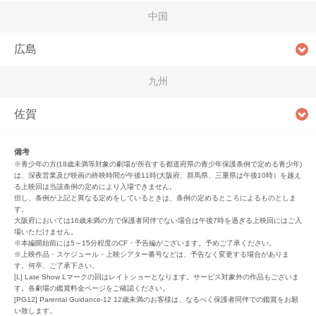
中国
広島
九州
佐賀
備考
※青少年の方(18歳未満等対象の劇場が所在する都道府県の青少年保護条例で定める青少年)
は、深夜営業及び映画の終映時間が午後11時(大阪府、群馬県、三重県は午後10時）を越え
る上映回は当該条例の定めにより入場できません。
但し、条例が上記と異なる定めをしているときは、条例の定めるところによるものとしま
す。
大阪府においては16歳未満の方で保護者同伴でない場合は午後7時を過ぎる上映回にはご入
場いただけません。
※本編開始前には5～15分程度のCF・予告編がございます。予めご了承ください。
※上映作品・スケジュール・上映シアター番号などは、予告なく変更する場合がありま
す。何卒、ご了承下さい。
[L] Late Show Lマークの回はレイトショーとなります。サービス対象外の作品もございま
す。各劇場の鑑賞料金ページをご確認ください。
[PG12] Parental Guidance-12 12歳未満のお客様は、なるべく保護者同伴での鑑賞をお願
い致します。