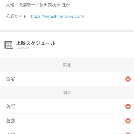
大輔／滝藤賢一／原田美枝子 ほか
公式サイト：
https://watashiramovie.com/
東北
富谷
関東
佐野
菖蒲