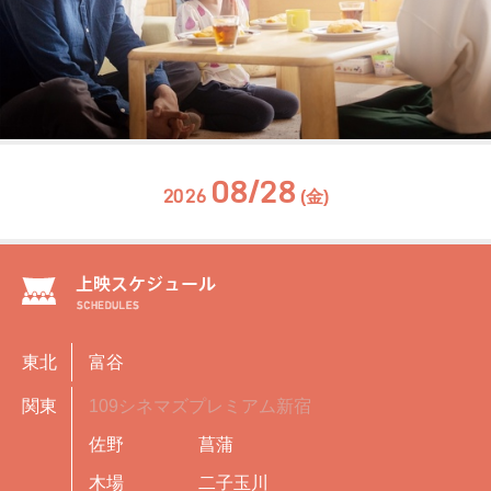
08/28
2026
(金)
東北
富谷
関東
109シネマズプレミアム新宿
佐野
菖蒲
木場
二子玉川