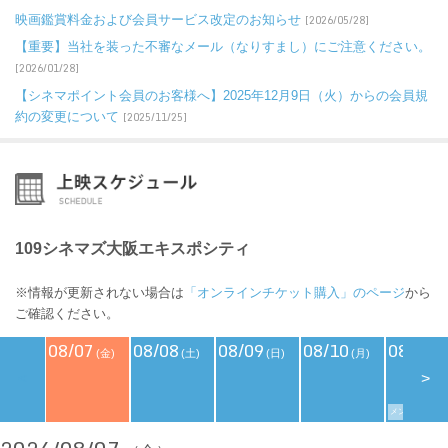
映画鑑賞料金および会員サービス改定のお知らせ
[2026/05/28]
【重要】当社を装った不審なメール（なりすまし）にご注意ください。
[2026/01/28]
【シネマポイント会員のお客様へ】2025年12月9日（火）からの会員規
約の変更について
[2025/11/25]
109シネマズ大阪エキスポシティ
※情報が更新されない場合は
「オンラインチケット購入」のページ
から
ご確認ください。
08/07
08/08
08/09
08/10
08/11
(金)
(土)
(日)
(月)
(
<
>
メンバーズデイ