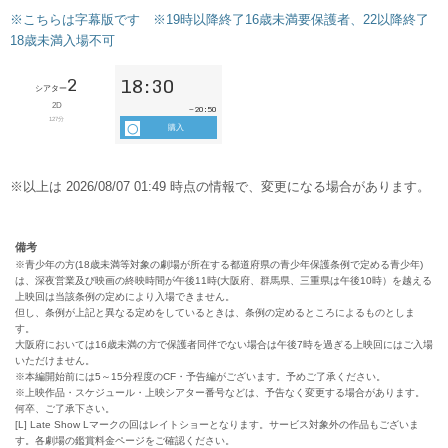
備考
※青少年の方(18歳未満等対象の劇場が所在する都道府県の青少年保護条例で定める青少年)
は、深夜営業及び映画の終映時間が午後11時(大阪府、群馬県、三重県は午後10時）を越える
上映回は当該条例の定めにより入場できません。
但し、条例が上記と異なる定めをしているときは、条例の定めるところによるものとしま
す。
大阪府においては16歳未満の方で保護者同伴でない場合は午後7時を過ぎる上映回にはご入場
いただけません。
※本編開始前には5～15分程度のCF・予告編がございます。予めご了承ください。
※上映作品・スケジュール・上映シアター番号などは、予告なく変更する場合があります。
何卒、ご了承下さい。
[L] Late Show Lマークの回はレイトショーとなります。サービス対象外の作品もございま
す。各劇場の鑑賞料金ページをご確認ください。