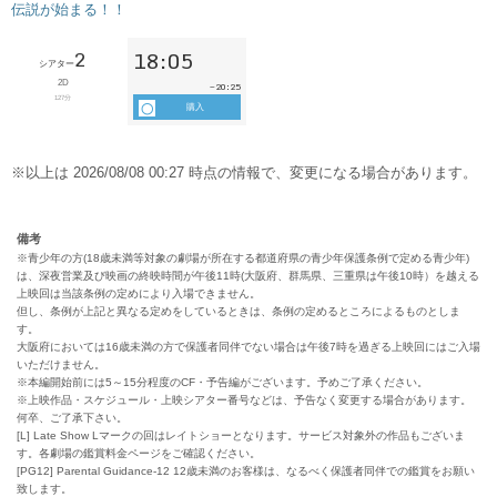
備考
※青少年の方(18歳未満等対象の劇場が所在する都道府県の青少年保護条例で定める青少年)
は、深夜営業及び映画の終映時間が午後11時(大阪府、群馬県、三重県は午後10時）を越える
上映回は当該条例の定めにより入場できません。
但し、条例が上記と異なる定めをしているときは、条例の定めるところによるものとしま
す。
大阪府においては16歳未満の方で保護者同伴でない場合は午後7時を過ぎる上映回にはご入場
いただけません。
※本編開始前には5～15分程度のCF・予告編がございます。予めご了承ください。
※上映作品・スケジュール・上映シアター番号などは、予告なく変更する場合があります。
何卒、ご了承下さい。
[L] Late Show Lマークの回はレイトショーとなります。サービス対象外の作品もございま
す。各劇場の鑑賞料金ページをご確認ください。
[PG12] Parental Guidance-12 12歳未満のお客様は、なるべく保護者同伴での鑑賞をお願い
致します。