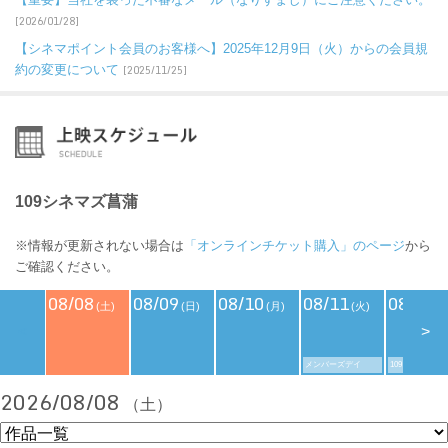
[2026/01/28]
【シネマポイント会員のお客様へ】2025年12月9日（火）からの会員規
約の変更について
[2025/11/25]
109シネマズ菖蒲
※情報が更新されない場合は
「オンラインチケット購入」のページ
から
ご確認ください。
08/08
08/09
08/10
08/11
08/12
(土)
(日)
(月)
(火)
(
<
>
メンバーズデイ
109シネマズデ