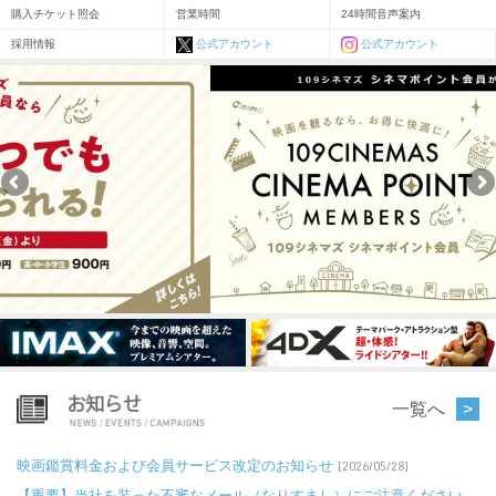
購入チケット照会
営業時間
24時間音声案内
採用情報
公式アカウント
公式アカウント
一覧へ
映画鑑賞料金および会員サービス改定のお知らせ
[2026/05/28]
【重要】当社を装った不審なメール（なりすまし）にご注意ください。