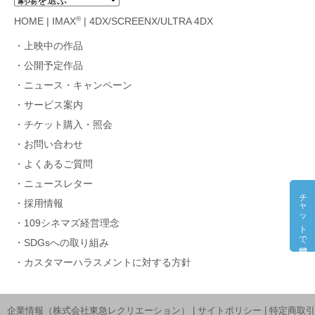
®
HOME
|
IMAX
|
4DX/SCREENX/ULTRA 4DX
上映中の作品
公開予定作品
ニュース・キャンペーン
サービス案内
チケット購入・照会
お問い合わせ
よくあるご質問
ニュースレター
チャットで質問
採用情報
109シネマズ経営理念
SDGsへの取り組み
カスタマーハラスメントに対する方針
企業情報（株式会社東急レクリエーション）
|
サイトポリシー
|
特定商取引