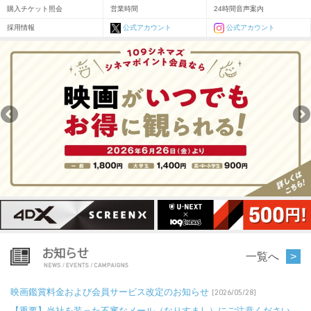
購入チケット照会
営業時間
24時間音声案内
採用情報
公式アカウント
公式アカウント
一覧へ
映画鑑賞料金および会員サービス改定のお知らせ
[2026/05/28]
【重要】当社を装った不審なメール（なりすまし）にご注意ください。