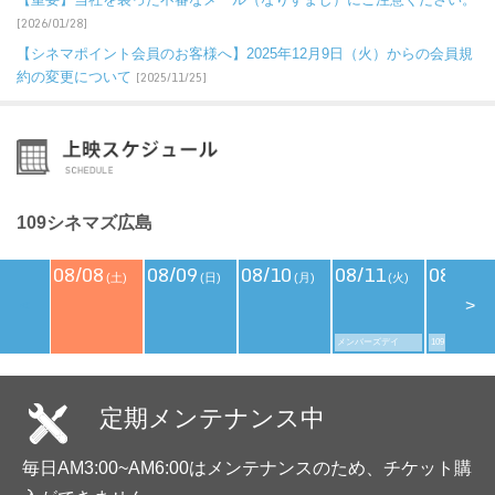
[2026/01/28]
【シネマポイント会員のお客様へ】2025年12月9日（火）からの会員規
約の変更について
[2025/11/25]
109シネマズ広島
08/08
08/09
08/10
08/11
08/12
(土)
(日)
(月)
(火)
(
<
>
メンバーズデイ
109シネマズデ