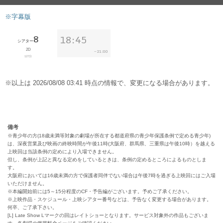
備考
※青少年の方(18歳未満等対象の劇場が所在する都道府県の青少年保護条例で定める青少年)
は、深夜営業及び映画の終映時間が午後11時(大阪府、群馬県、三重県は午後10時）を越える
上映回は当該条例の定めにより入場できません。
但し、条例が上記と異なる定めをしているときは、条例の定めるところによるものとしま
す。
大阪府においては16歳未満の方で保護者同伴でない場合は午後7時を過ぎる上映回にはご入場
いただけません。
※本編開始前には5～15分程度のCF・予告編がございます。予めご了承ください。
※上映作品・スケジュール・上映シアター番号などは、予告なく変更する場合があります。
何卒、ご了承下さい。
[L] Late Show Lマークの回はレイトショーとなります。サービス対象外の作品もございま