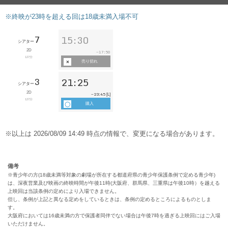
備考
※青少年の方(18歳未満等対象の劇場が所在する都道府県の青少年保護条例で定める青少年)
は、深夜営業及び映画の終映時間が午後11時(大阪府、群馬県、三重県は午後10時）を越える
上映回は当該条例の定めにより入場できません。
但し、条例が上記と異なる定めをしているときは、条例の定めるところによるものとしま
す。
大阪府においては16歳未満の方で保護者同伴でない場合は午後7時を過ぎる上映回にはご入場
いただけません。