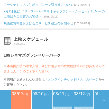
【デジデトシネマ】ポップコーン引換券について
[2026/08/01]
7月11日(土) 『ザ・スーパーマリオギャラクシー・ムービー』13:55～の
上映回をご鑑賞のお客様へ
[2026/07/13]
映画鑑賞料金および会員サービス改定のお知らせ
[2026/05/28]
109シネマズグランベリーパーク
※
本編開始後の途中入場、並びに他店舗の飲食物は場内にお持ち込みで
きません。予めご了承ください。
※情報が更新されない場合は
「オンラインチケット購入」のページ
から
ご確認ください。
08/09
08/10
08/11
08/12
08/13
(日)
(月)
(火)
(水)
(
<
>
メンバーズデイ
109シネマズデイ