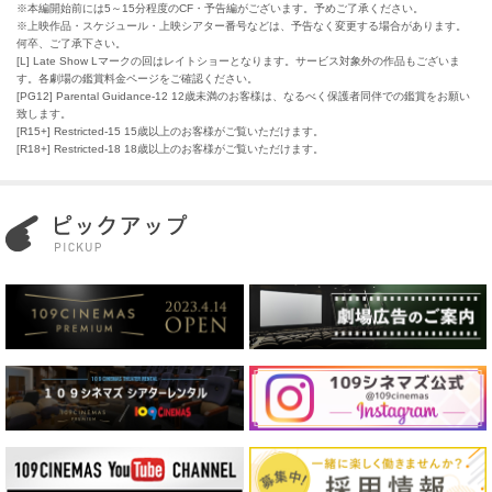
※本編開始前には5～15分程度のCF・予告編がございます。予めご了承ください。
※上映作品・スケジュール・上映シアター番号などは、予告なく変更する場合があります。
何卒、ご了承下さい。
[L] Late Show Lマークの回はレイトショーとなります。サービス対象外の作品もございま
す。各劇場の鑑賞料金ページをご確認ください。
[PG12] Parental Guidance-12 12歳未満のお客様は、なるべく保護者同伴での鑑賞をお願い
致します。
[R15+] Restricted-15 15歳以上のお客様がご覧いただけます。
[R18+] Restricted-18 18歳以上のお客様がご覧いただけます。