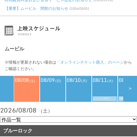
[2026/05/28]
【重要】ムービル 閉館のお知らせ
[2026/03/05]
ムービル
※情報が更新されない場合は
「オンラインチケット購入」のページ
から
ご確認ください。
08/08
08/09
08/10
08/11
08/12
(土)
(日)
(月)
(火)
(
<
>
メンバーズデイ
109シネマズデ