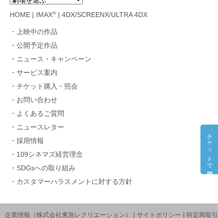
®
HOME
|
IMAX
|
4DX/SCREENX/ULTRA 4DX
上映中の作品
公開予定作品
ニュース・キャンペーン
サービス案内
チケット購入・照会
お問い合わせ
よくあるご質問
ニュースレター
チャットで質問
採用情報
109シネマズ経営理念
SDGsへの取り組み
カスタマーハラスメントに対する方針
企業情報（株式会社東急レクリエーション）
|
サイトポリシー
|
特定商取引