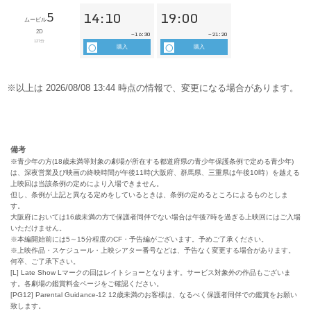
備考
※青少年の方(18歳未満等対象の劇場が所在する都道府県の青少年保護条例で定める青少年)
は、深夜営業及び映画の終映時間が午後11時(大阪府、群馬県、三重県は午後10時）を越える
上映回は当該条例の定めにより入場できません。
但し、条例が上記と異なる定めをしているときは、条例の定めるところによるものとしま
す。
大阪府においては16歳未満の方で保護者同伴でない場合は午後7時を過ぎる上映回にはご入場
いただけません。
※本編開始前には5～15分程度のCF・予告編がございます。予めご了承ください。
※上映作品・スケジュール・上映シアター番号などは、予告なく変更する場合があります。
何卒、ご了承下さい。
[L] Late Show Lマークの回はレイトショーとなります。サービス対象外の作品もございま
す。各劇場の鑑賞料金ページをご確認ください。
[PG12] Parental Guidance-12 12歳未満のお客様は、なるべく保護者同伴での鑑賞をお願い
致します。