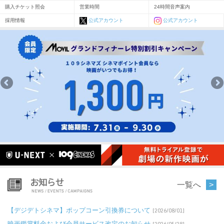
購入チケット照会
営業時間
24時間音声案内
採用情報
公式アカウント
公式アカウント
一覧へ
【デジデトシネマ】ポップコーン引換券について
[2026/08/01]
映画鑑賞料金および会員サービス改定のお知らせ