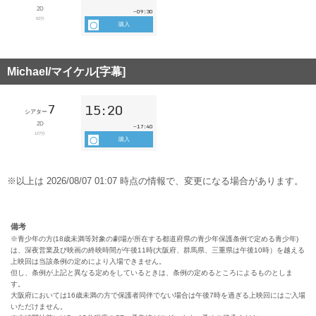
備考
※青少年の方(18歳未満等対象の劇場が所在する都道府県の青少年保護条例で定める青少年)
は、深夜営業及び映画の終映時間が午後11時(大阪府、群馬県、三重県は午後10時）を越える
上映回は当該条例の定めにより入場できません。
但し、条例が上記と異なる定めをしているときは、条例の定めるところによるものとしま
す。
大阪府においては16歳未満の方で保護者同伴でない場合は午後7時を過ぎる上映回にはご入場
いただけません。