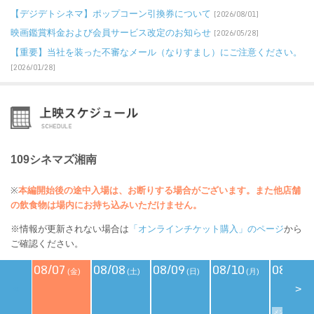
【デジデトシネマ】ポップコーン引換券について
[2026/08/01]
映画鑑賞料金および会員サービス改定のお知らせ
[2026/05/28]
【重要】当社を装った不審なメール（なりすまし）にご注意ください。
[2026/01/28]
109シネマズ湘南
※
本編開始後の途中入場は、お断りする場合がございます。また他店舗
の飲食物は場内にお持ち込みいただけません。
※情報が更新されない場合は
「オンラインチケット購入」のページ
から
ご確認ください。
08/07
08/08
08/09
08/10
08/11
(金)
(土)
(日)
(月)
(
<
>
メンバーズデイ