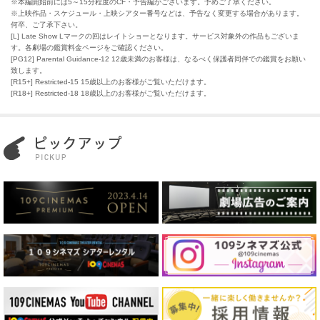
※本編開始前には5～15分程度のCF・予告編がございます。予めご了承ください。
※上映作品・スケジュール・上映シアター番号などは、予告なく変更する場合があります。
何卒、ご了承下さい。
[L] Late Show Lマークの回はレイトショーとなります。サービス対象外の作品もございま
す。各劇場の鑑賞料金ページをご確認ください。
[PG12] Parental Guidance-12 12歳未満のお客様は、なるべく保護者同伴での鑑賞をお願い
致します。
[R15+] Restricted-15 15歳以上のお客様がご覧いただけます。
[R18+] Restricted-18 18歳以上のお客様がご覧いただけます。