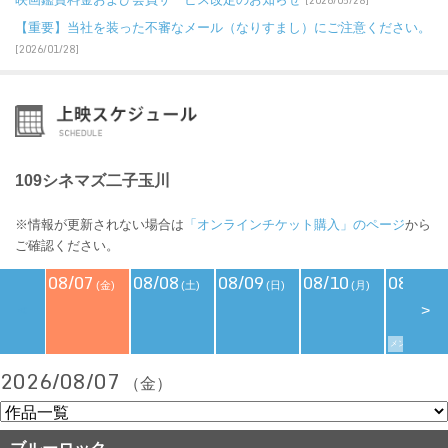
[2026/05/28]
【重要】当社を装った不審なメール（なりすまし）にご注意ください。
[2026/01/28]
109シネマズ二子玉川
※情報が更新されない場合は
「オンラインチケット購入」のページ
から
ご確認ください。
08/07
08/08
08/09
08/10
08/11
(金)
(土)
(日)
(月)
(
<
>
メンバーズデイ