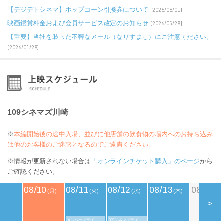
【デジデトシネマ】ポップコーン引換券について
[2026/08/01]
映画鑑賞料金および会員サービス改定のお知らせ
[2026/05/28]
【重要】当社を装った不審なメール（なりすまし）にご注意ください。
[2026/01/28]
109シネマズ川崎
※
本編開始後の途中入場、並びに他店舗の飲食物の場内へのお持ち込み
は他のお客様のご迷惑となるのでご遠慮ください。
※情報が更新されない場合は
「オンラインチケット購入」のページ
から
ご確認ください。
08/10
08/11
08/12
08/13
08/14
(月)
(火)
(水)
(木)
(
<
>
メンバーズデイ
109シネマズデイ