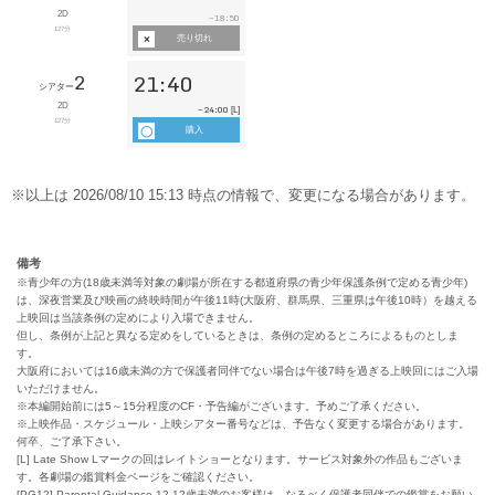
備考
※青少年の方(18歳未満等対象の劇場が所在する都道府県の青少年保護条例で定める青少年)
は、深夜営業及び映画の終映時間が午後11時(大阪府、群馬県、三重県は午後10時）を越える
上映回は当該条例の定めにより入場できません。
但し、条例が上記と異なる定めをしているときは、条例の定めるところによるものとしま
す。
大阪府においては16歳未満の方で保護者同伴でない場合は午後7時を過ぎる上映回にはご入場
いただけません。
※本編開始前には5～15分程度のCF・予告編がございます。予めご了承ください。
※上映作品・スケジュール・上映シアター番号などは、予告なく変更する場合があります。
何卒、ご了承下さい。
[L] Late Show Lマークの回はレイトショーとなります。サービス対象外の作品もございま
す。各劇場の鑑賞料金ページをご確認ください。
[PG12] Parental Guidance-12 12歳未満のお客様は、なるべく保護者同伴での鑑賞をお願い