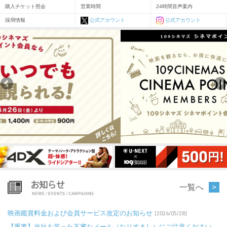
購入チケット照会
営業時間
24時間音声案内
採用情報
公式アカウント
公式アカウント
一覧へ
映画鑑賞料金および会員サービス改定のお知らせ
[2026/05/28]
【重要】当社を装った不審なメール（なりすまし）にご注意ください。