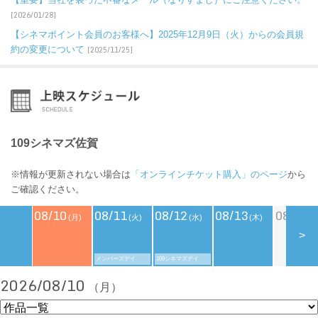
[2026/01/28]
【シネマポイント会員のお客様へ】2025年12月9日（火）からの会員規
約の変更について
[2025/11/25]
109シネマズ佐賀
※情報が更新されない場合は
「オンラインチケット購入」のページ
から
ご確認ください。
08/10
08/11
08/12
08/13
08/14
(月)
(火)
(水)
(木)
(
<
>
メンバーズデイ
109シネマズデイ