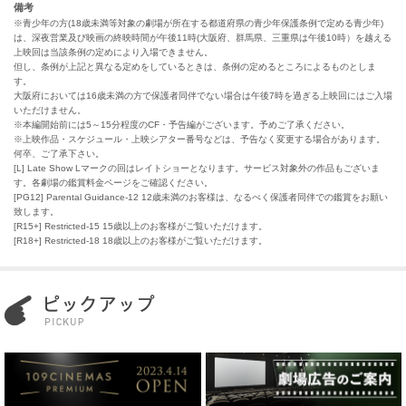
備考
※青少年の方(18歳未満等対象の劇場が所在する都道府県の青少年保護条例で定める青少年)
は、深夜営業及び映画の終映時間が午後11時(大阪府、群馬県、三重県は午後10時）を越える
上映回は当該条例の定めにより入場できません。
但し、条例が上記と異なる定めをしているときは、条例の定めるところによるものとしま
す。
大阪府においては16歳未満の方で保護者同伴でない場合は午後7時を過ぎる上映回にはご入場
いただけません。
※本編開始前には5～15分程度のCF・予告編がございます。予めご了承ください。
※上映作品・スケジュール・上映シアター番号などは、予告なく変更する場合があります。
何卒、ご了承下さい。
[L] Late Show Lマークの回はレイトショーとなります。サービス対象外の作品もございま
す。各劇場の鑑賞料金ページをご確認ください。
[PG12] Parental Guidance-12 12歳未満のお客様は、なるべく保護者同伴での鑑賞をお願い
致します。
[R15+] Restricted-15 15歳以上のお客様がご覧いただけます。
[R18+] Restricted-18 18歳以上のお客様がご覧いただけます。