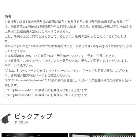
備考
※青少年の方(18歳未満等対象の劇場が所在する都道府県の青少年保護条例で定める青少年)
は、深夜営業及び映画の終映時間が午後11時(大阪府、群馬県、三重県は午後10時）を越える
上映回は当該条例の定めにより入場できません。
但し、条例が上記と異なる定めをしているときは、条例の定めるところによるものとしま
す。
大阪府においては16歳未満の方で保護者同伴でない場合は午後7時を過ぎる上映回にはご入場
いただけません。
※本編開始前には5～15分程度のCF・予告編がございます。予めご了承ください。
※上映作品・スケジュール・上映シアター番号などは、予告なく変更する場合があります。
何卒、ご了承下さい。
[L] Late Show Lマークの回はレイトショーとなります。サービス対象外の作品もございま
す。各劇場の鑑賞料金ページをご確認ください。
[PG12] Parental Guidance-12 12歳未満のお客様は、なるべく保護者同伴での鑑賞をお願い
致します。
[R15+] Restricted-15 15歳以上のお客様がご覧いただけます。
[R18+] Restricted-18 18歳以上のお客様がご覧いただけます。