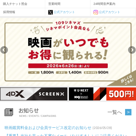
購入チケット照会
営業時間
24時間音声案内
採用情報
公式アカウント
公式アカウント
一覧へ
映画鑑賞料金および会員サービス改定のお知らせ
[2026/05/28]
【重要】当社を装った不審なメール（なりすまし）にご注意ください。