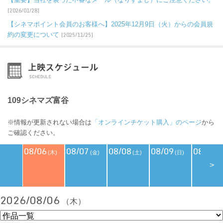
[2026/01/28]
【シネマポイント会員のお客様へ】2025年12月9日（火）からの会員規
約の変更について
[2025/11/25]
109シネマズ富谷
※情報が更新されない場合は
「オンラインチケット購入」のページ
から
ご確認ください。
08/06
08/07
08/08
08/09
08/10
(木)
(金)
(土)
(日)
(
<
>