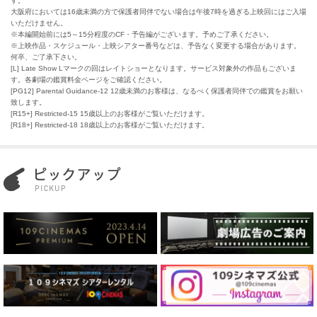
す。
大阪府においては16歳未満の方で保護者同伴でない場合は午後7時を過ぎる上映回にはご入場
いただけません。
※本編開始前には5～15分程度のCF・予告編がございます。予めご了承ください。
※上映作品・スケジュール・上映シアター番号などは、予告なく変更する場合があります。
何卒、ご了承下さい。
[L] Late Show Lマークの回はレイトショーとなります。サービス対象外の作品もございま
す。各劇場の鑑賞料金ページをご確認ください。
[PG12] Parental Guidance-12 12歳未満のお客様は、なるべく保護者同伴での鑑賞をお願い
致します。
[R15+] Restricted-15 15歳以上のお客様がご覧いただけます。
[R18+] Restricted-18 18歳以上のお客様がご覧いただけます。