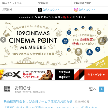
購入チケット照会
営業時間
24時間音声案内
採用情報
公式アカウント
公式アカウント
一覧へ
映画鑑賞料金および会員サービス改定のお知らせ
[2026/05/28]
【重要】当社を装った不審なメール（なりすまし）にご注意ください。