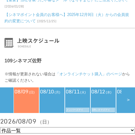
[2026/01/28]
【シネマポイント会員のお客様へ】2025年12月9日（火）からの会員規
約の変更について
[2025/11/25]
109シネマズ佐野
※情報が更新されない場合は
「オンラインチケット購入」のページ
から
ご確認ください。
08/09
08/10
08/11
08/12
08/13
(日)
(月)
(火)
(水)
(
<
>
メンバーズデイ
109シネマズデイ