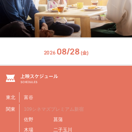
08/28
2026
(金)
東北
富谷
関東
109シネマズプレミアム新宿
佐野
菖蒲
木場
二子玉川