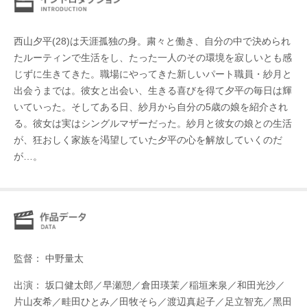
西山夕平(28)は天涯孤独の身。粛々と働き、自分の中で決められ
たルーティンで生活をし、たった一人のその環境を寂しいとも感
じずに生きてきた。職場にやってきた新しいパート職員・紗月と
出会うまでは。彼女と出会い、生きる喜びを得て夕平の毎日は輝
いていった。そしてある日、紗月から自分の5歳の娘を紹介され
る。彼女は実はシングルマザーだった。紗月と彼女の娘との生活
が、狂おしく家族を渇望していた夕平の心を解放していくのだ
が…。
監督： 中野量太
出演： 坂口健太郎／早瀬憩／倉田瑛茉／稲垣来泉／和田光沙／
片山友希／畦田ひとみ／田牧そら／渡辺真起子／足立智充／黑田