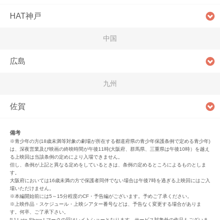
HAT神戸
中国
広島
九州
佐賀
備考
※青少年の方(18歳未満等対象の劇場が所在する都道府県の青少年保護条例で定める青少年)
は、深夜営業及び映画の終映時間が午後11時(大阪府、群馬県、三重県は午後10時）を越え
る上映回は当該条例の定めにより入場できません。
但し、条例が上記と異なる定めをしているときは、条例の定めるところによるものとしま
す。
大阪府においては16歳未満の方で保護者同伴でない場合は午後7時を過ぎる上映回にはご入
場いただけません。
※本編開始前には5～15分程度のCF・予告編がございます。予めご了承ください。
※上映作品・スケジュール・上映シアター番号などは、予告なく変更する場合がありま
す。何卒、ご了承下さい。
[L] Late Show Lマークの回はレイトショーとなります。サービス対象外の作品もございま