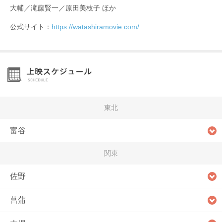
大輔／滝藤賢一／原田美枝子 ほか
公式サイト：
https://watashiramovie.com/
東北
富谷
関東
佐野
菖蒲