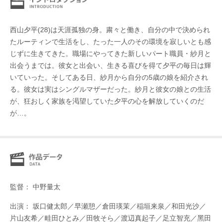
西山夕平(28)は天涯孤独の身。粛々と働き、自分の中で決められ
たルーティンで生活をし、たった一人のその環境を寂しいとも感
じずに生きてきた。職場にやってきた新しいパート職員・紗月と
出会うまでは。彼女と出会い、生きる喜びを得て夕平の毎日は輝
いていった。そしてある日、紗月から自分の5歳の娘を紹介され
る。彼女は実はシングルマザーだった。紗月と彼女の娘との生活
が、狂おしく家族を渇望していた夕平の心を解放していくのだ
が…。
監督： 中野量太
出演： 坂口健太郎／早瀬憩／倉田瑛茉／稲垣来泉／和田光沙／
片山友希／畦田ひとみ／田牧そら／渡辺真起子／足立智充／黑田