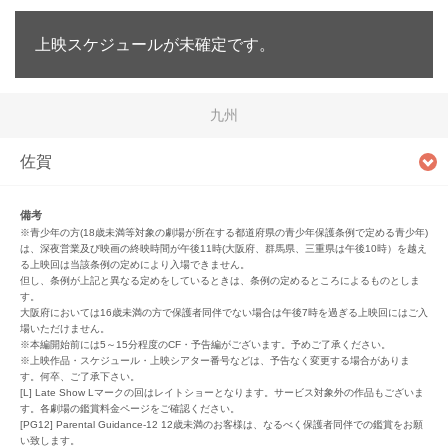
上映スケジュールが未確定です。
九州
佐賀
備考
※青少年の方(18歳未満等対象の劇場が所在する都道府県の青少年保護条例で定める青少年)
は、深夜営業及び映画の終映時間が午後11時(大阪府、群馬県、三重県は午後10時）を越え
る上映回は当該条例の定めにより入場できません。
但し、条例が上記と異なる定めをしているときは、条例の定めるところによるものとしま
す。
大阪府においては16歳未満の方で保護者同伴でない場合は午後7時を過ぎる上映回にはご入
場いただけません。
※本編開始前には5～15分程度のCF・予告編がございます。予めご了承ください。
※上映作品・スケジュール・上映シアター番号などは、予告なく変更する場合がありま
す。何卒、ご了承下さい。
[L] Late Show Lマークの回はレイトショーとなります。サービス対象外の作品もございま
す。各劇場の鑑賞料金ページをご確認ください。
[PG12] Parental Guidance-12 12歳未満のお客様は、なるべく保護者同伴での鑑賞をお願
い致します。