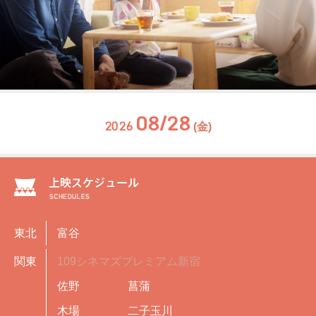
08/28
2026
(金)
東北
富谷
関東
109シネマズプレミアム新宿
佐野
菖蒲
木場
二子玉川