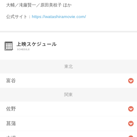
大輔／滝藤賢一／原田美枝子 ほか
公式サイト：
https://watashiramovie.com/
東北
富谷
関東
佐野
菖蒲