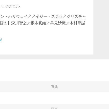
・ミッチェル
アン・ハサウェイ／メイジー・ステラ／クリスチャ
替え】森川智之／坂本真綾／早見沙織／木村皐誠
p/
東北
関東