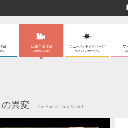
トの異変
The End of Oak Street