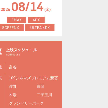
08/14
2026
(金)
IMAX
4DX
SCREENX
ULTRA 4DX
北
富谷
東
109シネマズプレミアム新宿
佐野
菖蒲
木場
二子玉川
グランベリーパーク