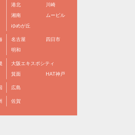
港北
川崎
湘南
ムービル
ゆめが丘
海
名古屋
四日市
明和
畿
大阪エキスポシティ
箕面
HAT神戸
国
広島
州
佐賀