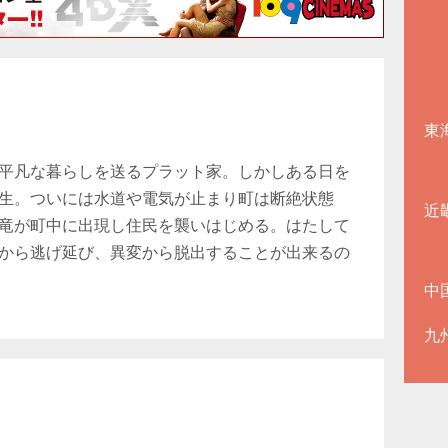
東
平凡な暮らしを送るプラット家。しかしある日を
生。ついには水道や電気が止まり町は断絶状態
近
竜が町中に出現し住民を襲いはじめる。はたして
から逃げ延び、異変から脱出することが出来るの
中
九