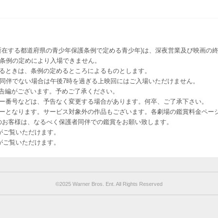
所在する都道府県の青少年保護条例で定める青少年)は、深夜営業及び映画の終
該条例の定めにより入場できません。
るときは、条例の定めるところによるものとします。
者同伴でない場合は午後7時を過ぎる上映回にはご入場いただけません。
予告編がございます。予めご了承ください。
ー番号などは、予告なく変更する場合があります。何卒、ご了承下さい。
はレイトショーとなります。サービス対象外の作品もございます。各劇場の鑑賞料金ペ
-12 12歳未満のお客様は、なるべく保護者同伴での鑑賞をお願い致します。
のお客様がご覧いただけます。
のお客様がご覧いただけます。
©︎2025 Warner Bros. Ent. All Rights Reserved