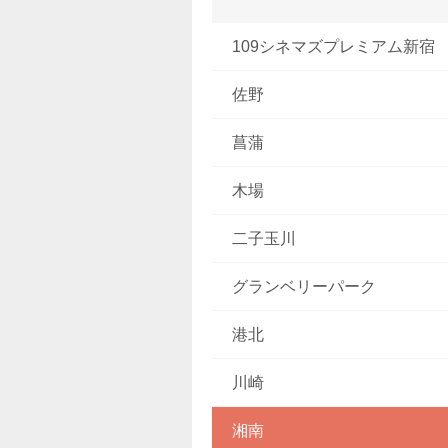
109シネマズプレミアム新宿
佐野
菖蒲
木場
二子玉川
グランベリーパーク
港北
川崎
湘南