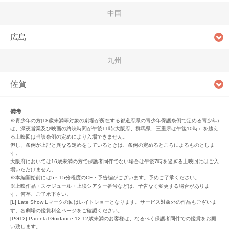
中国
広島
九州
佐賀
備考
※青少年の方(18歳未満等対象の劇場が所在する都道府県の青少年保護条例で定める青少年)
は、深夜営業及び映画の終映時間が午後11時(大阪府、群馬県、三重県は午後10時）を越え
る上映回は当該条例の定めにより入場できません。
但し、条例が上記と異なる定めをしているときは、条例の定めるところによるものとしま
す。
大阪府においては16歳未満の方で保護者同伴でない場合は午後7時を過ぎる上映回にはご入
場いただけません。
※本編開始前には5～15分程度のCF・予告編がございます。予めご了承ください。
※上映作品・スケジュール・上映シアター番号などは、予告なく変更する場合がありま
す。何卒、ご了承下さい。
[L] Late Show Lマークの回はレイトショーとなります。サービス対象外の作品もございま
す。各劇場の鑑賞料金ページをご確認ください。
[PG12] Parental Guidance-12 12歳未満のお客様は、なるべく保護者同伴での鑑賞をお願
い致します。