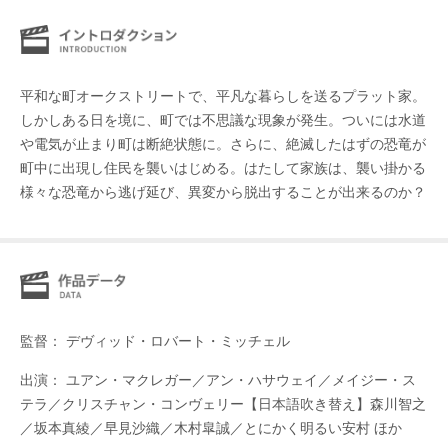
平和な町オークストリートで、平凡な暮らしを送るプラット家。
しかしある日を境に、町では不思議な現象が発生。ついには水道
や電気が止まり町は断絶状態に。さらに、絶滅したはずの恐竜が
町中に出現し住民を襲いはじめる。はたして家族は、襲い掛かる
様々な恐竜から逃げ延び、異変から脱出することが出来るのか？
監督： デヴィッド・ロバート・ミッチェル
出演： ユアン・マクレガー／アン・ハサウェイ／メイジー・ス
テラ／クリスチャン・コンヴェリー【日本語吹き替え】森川智之
／坂本真綾／早見沙織／木村皐誠／とにかく明るい安村 ほか