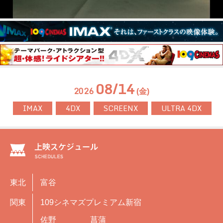
08/14
2026
(金)
IMAX
4DX
SCREENX
ULTRA 4DX
東北
富谷
関東
109シネマズプレミアム新宿
佐野
菖蒲