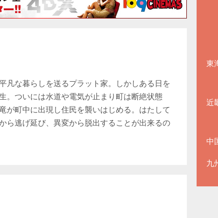
東
平凡な暮らしを送るプラット家。しかしある日を
生。ついには水道や電気が止まり町は断絶状態
近
竜が町中に出現し住民を襲いはじめる。はたして
から逃げ延び、異変から脱出することが出来るの
中
九