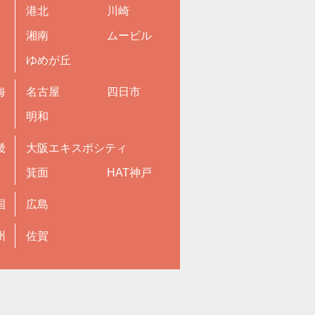
港北
川崎
湘南
ムービル
ゆめが丘
海
名古屋
四日市
明和
畿
大阪エキスポシティ
箕面
HAT神戸
国
広島
州
佐賀