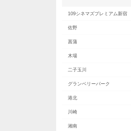
109シネマズプレミアム新宿
佐野
菖蒲
木場
二子玉川
グランベリーパーク
港北
川崎
湘南