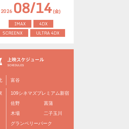
08/14
2026
(金)
IMAX
4DX
SCREENX
ULTRA 4DX
北
富谷
東
109シネマズプレミアム新宿
佐野
菖蒲
木場
二子玉川
グランベリーパーク