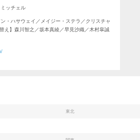
・ミッチェル
アン・ハサウェイ／メイジー・ステラ／クリスチャ
替え】森川智之／坂本真綾／早見沙織／木村皐誠
p/
東北
関東