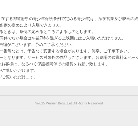
所在する都道府県の青少年保護条例で定める青少年)は、深夜営業及び映画の終
該条例の定めにより入場できません。
るときは、条例の定めるところによるものとします。
者同伴でない場合は午後7時を過ぎる上映回にはご入場いただけません。
予告編がございます。予めご了承ください。
ー番号などは、予告なく変更する場合があります。何卒、ご了承下さい。
はレイトショーとなります。サービス対象外の作品もございます。各劇場の鑑賞料金ペ
-12 12歳未満のお客様は、なるべく保護者同伴での鑑賞をお願い致します。
のお客様がご覧いただけます。
のお客様がご覧いただけます。
©︎2025 Warner Bros. Ent. All Rights Reserved