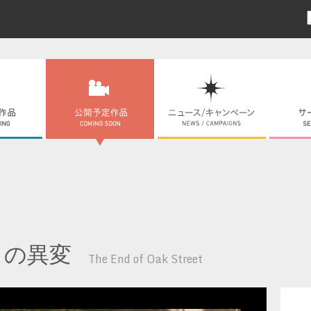
トの異変
The End of Oak Street