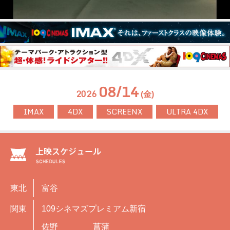
08/14
2026
(金)
IMAX
4DX
SCREENX
ULTRA 4DX
東北
富谷
関東
109シネマズプレミアム新宿
佐野
菖蒲