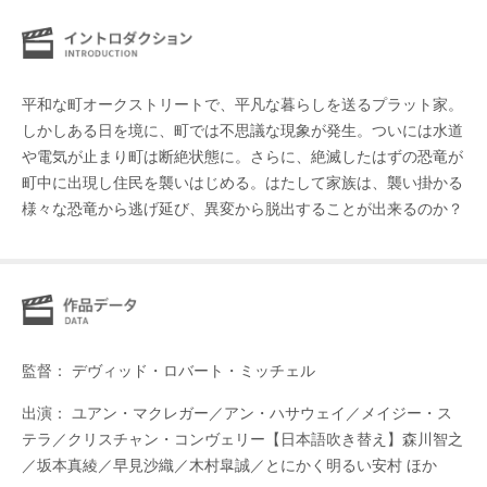
平和な町オークストリートで、平凡な暮らしを送るプラット家。
しかしある日を境に、町では不思議な現象が発生。ついには水道
や電気が止まり町は断絶状態に。さらに、絶滅したはずの恐竜が
町中に出現し住民を襲いはじめる。はたして家族は、襲い掛かる
様々な恐竜から逃げ延び、異変から脱出することが出来るのか？
監督： デヴィッド・ロバート・ミッチェル
出演： ユアン・マクレガー／アン・ハサウェイ／メイジー・ス
テラ／クリスチャン・コンヴェリー【日本語吹き替え】森川智之
／坂本真綾／早見沙織／木村皐誠／とにかく明るい安村 ほか