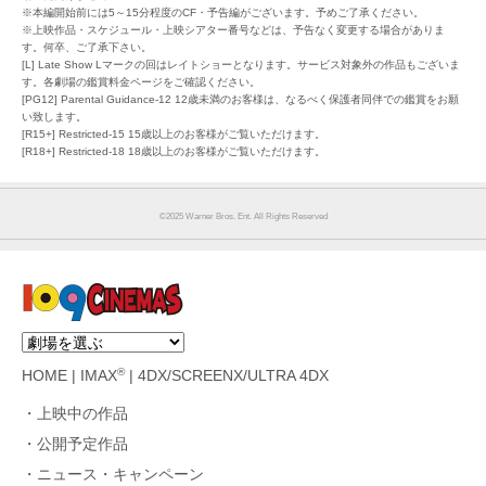
※本編開始前には5～15分程度のCF・予告編がございます。予めご了承ください。
※上映作品・スケジュール・上映シアター番号などは、予告なく変更する場合がありま
す。何卒、ご了承下さい。
[L] Late Show Lマークの回はレイトショーとなります。サービス対象外の作品もございま
す。各劇場の鑑賞料金ページをご確認ください。
[PG12] Parental Guidance-12 12歳未満のお客様は、なるべく保護者同伴での鑑賞をお願
い致します。
[R15+] Restricted-15 15歳以上のお客様がご覧いただけます。
[R18+] Restricted-18 18歳以上のお客様がご覧いただけます。
©︎2025 Warner Bros. Ent. All Rights Reserved
®
HOME
|
IMAX
|
4DX/SCREENX/ULTRA 4DX
上映中の作品
公開予定作品
ニュース・キャンペーン