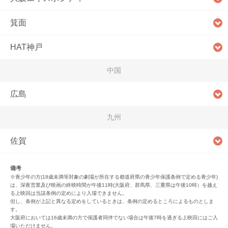
箕面
HAT神戸
中国
広島
九州
佐賀
備考
※青少年の方(18歳未満等対象の劇場が所在する都道府県の青少年保護条例で定める青少年)
は、深夜営業及び映画の終映時間が午後11時(大阪府、群馬県、三重県は午後10時）を越え
る上映回は当該条例の定めにより入場できません。
但し、条例が上記と異なる定めをしているときは、条例の定めるところによるものとしま
す。
大阪府においては16歳未満の方で保護者同伴でない場合は午後7時を過ぎる上映回にはご入
場いただけません。