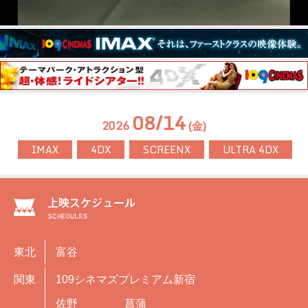
08/14
2026
(金)
IMAX
4DX
SCREENX
ULTRA 4DX
東北
富谷
関東
109シネマズプレミアム新宿
佐野
菖蒲