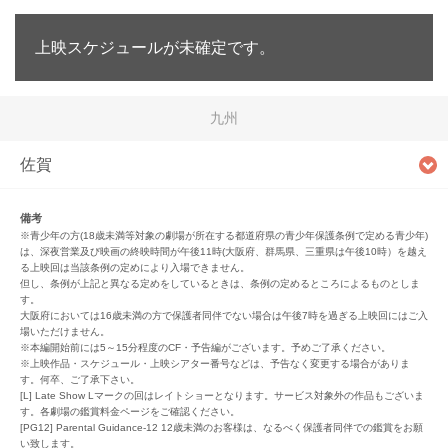
上映スケジュールが未確定です。
九州
佐賀
備考
※青少年の方(18歳未満等対象の劇場が所在する都道府県の青少年保護条例で定める青少年)
は、深夜営業及び映画の終映時間が午後11時(大阪府、群馬県、三重県は午後10時）を越え
る上映回は当該条例の定めにより入場できません。
但し、条例が上記と異なる定めをしているときは、条例の定めるところによるものとしま
す。
大阪府においては16歳未満の方で保護者同伴でない場合は午後7時を過ぎる上映回にはご入
場いただけません。
※本編開始前には5～15分程度のCF・予告編がございます。予めご了承ください。
※上映作品・スケジュール・上映シアター番号などは、予告なく変更する場合がありま
す。何卒、ご了承下さい。
[L] Late Show Lマークの回はレイトショーとなります。サービス対象外の作品もございま
す。各劇場の鑑賞料金ページをご確認ください。
[PG12] Parental Guidance-12 12歳未満のお客様は、なるべく保護者同伴での鑑賞をお願
い致します。