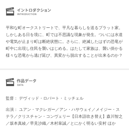
平和な町オークストリートで、平凡な暮らしを送るプラット家。
しかしある日を境に、町では不思議な現象が発生。ついには水道
や電気が止まり町は断絶状態に。さらに、絶滅したはずの恐竜が
町中に出現し住民を襲いはじめる。はたして家族は、襲い掛かる
様々な恐竜から逃げ延び、異変から脱出することが出来るのか？
監督： デヴィッド・ロバート・ミッチェル
出演： ユアン・マクレガー／アン・ハサウェイ／メイジー・ス
テラ／クリスチャン・コンヴェリー【日本語吹き替え】森川智之
／坂本真綾／早見沙織／木村皐誠／とにかく明るい安村 ほか