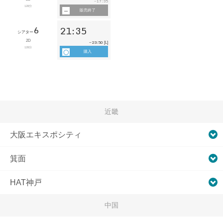
17:35
~
128分
販売終了
6
21:35
シアター
2D
23:50
~
[L]
128分
購入
近畿
大阪エキスポシティ
箕面
HAT神戸
中国