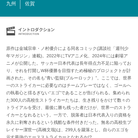
九州
佐賀
原作は金城宗幸・ノ村優介による同名コミック(講談社「週刊少
年マガジン」連載)。2022年にTVアニメ化、2024年には劇場ア
ニメが公開した。サッカー日本代表は長年得点力不足に陥ってお
り、それを打開しW杯優勝を目指すため極秘のプロジェクトが計
画された。その名も“青い監獄(ブルーロック）”。ここでは、世界
一のストライカーに必要なのはチームプレーではなく、ゴールへ
の執着心と揺るぎない“エゴ”であることが告げられる。集められ
た300人の高校生ストライカーたちは、生き残りをかけて数々の
トライアルを受け、最後に勝ち残った者だけが、世界一のストラ
イカーとなれるという。一方で、脱落者は日本代表入りの資格を
永久に剥奪されるという残酷な条件付きだった。無名の高校生プ
レイヤー潔世一(高橋文哉)は、299人を蹴落とし、自らのエゴを
示す最強のエースストライカーとなれるか!?