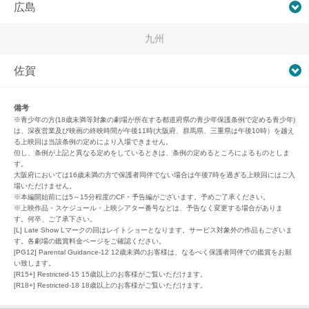
広島
九州
佐賀
備考
※青少年の方(18歳未満等対象の劇場が所在する都道府県の青少年保護条例で定める青少年)
は、深夜営業及び映画の終映時間が午後11時(大阪府、群馬県、三重県は午後10時）を越え
る上映回は当該条例の定めにより入場できません。
但し、条例が上記と異なる定めをしているときは、条例の定めるところによるものとしま
す。
大阪府においては16歳未満の方で保護者同伴でない場合は午後7時を過ぎる上映回にはご入
場いただけません。
※本編開始前には5～15分程度のCF・予告編がございます。予めご了承ください。
※上映作品・スケジュール・上映シアター番号などは、予告なく変更する場合がありま
す。何卒、ご了承下さい。
[L] Late Show Lマークの回はレイトショーとなります。サービス対象外の作品もございま
す。各劇場の鑑賞料金ページをご確認ください。
[PG12] Parental Guidance-12 12歳未満のお客様は、なるべく保護者同伴での鑑賞をお願
い致します。
[R15+] Restricted-15 15歳以上のお客様がご覧いただけます。
[R18+] Restricted-18 18歳以上のお客様がご覧いただけます。