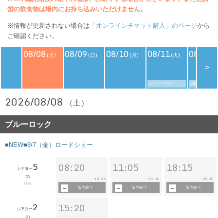
舗の飲食物は場内にお持ち込みいただけません。
※情報が更新されない場合は
「オンラインチケット購入」のページ
から
ご確認ください。
08/08
08/09
08/10
08/11
08/12
(土)
(日)
(月)
(火)
(
<
>
メンバーズデイ
109シネマズデ
2026/08/08
（土）
ブルーロック
■NEW■8/7（金）ロードショー
5
08:20
11:05
18:15
シアター
2D
10:35
13:20
20:30
~
~
~
128分
販売終了
販売終了
販売終了
2
15:20
シアター
2D