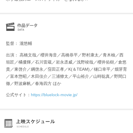
監督： 瀧悠輔
出演： ⾼橋⽂哉／櫻井海⾳／⾼橋恭平／野村康太／⻘⽊柚／⻄
垣匠／橘優輝／⽯川雷蔵／岩永丞威／浅野竣哉／櫻井佑樹／倉悠
貴／東啓介／綱啓永／窪⽥正孝／K(＆TEAM)／樋口幸平／畑芽育
／富本惣昭／木田佳介／三浦獠太／平山裕介／山時聡真／野間口
徹／野波麻帆／春海四方 ほか
公式サイト：
https://bluelock-movie.jp/