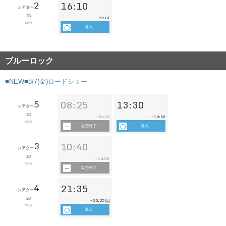
2
16:10
シアター
2D
19:10
~
128分
購入
ブルーロック
■NEW■8/7(金)ロードショー
5
08:25
13:30
シアター
2D
10:45
15:50
~
~
128分
販売終了
購入
3
10:40
シアター
2D
13:00
~
128分
販売終了
4
21:35
シアター
2D
23:55
~
[L]
128分
購入