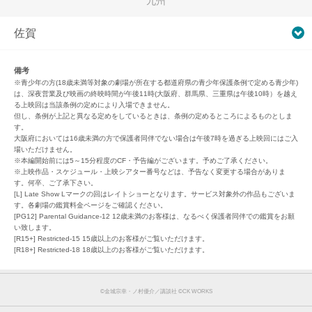
九州
佐賀
備考
※青少年の方(18歳未満等対象の劇場が所在する都道府県の青少年保護条例で定める青少年)
は、深夜営業及び映画の終映時間が午後11時(大阪府、群馬県、三重県は午後10時）を越え
る上映回は当該条例の定めにより入場できません。
但し、条例が上記と異なる定めをしているときは、条例の定めるところによるものとしま
す。
大阪府においては16歳未満の方で保護者同伴でない場合は午後7時を過ぎる上映回にはご入
場いただけません。
※本編開始前には5～15分程度のCF・予告編がございます。予めご了承ください。
※上映作品・スケジュール・上映シアター番号などは、予告なく変更する場合がありま
す。何卒、ご了承下さい。
[L] Late Show Lマークの回はレイトショーとなります。サービス対象外の作品もございま
す。各劇場の鑑賞料金ページをご確認ください。
[PG12] Parental Guidance-12 12歳未満のお客様は、なるべく保護者同伴での鑑賞をお願
い致します。
[R15+] Restricted-15 15歳以上のお客様がご覧いただけます。
[R18+] Restricted-18 18歳以上のお客様がご覧いただけます。
©金城宗幸・ノ村優介／講談社 ©CK WORKS