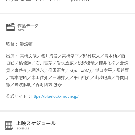
監督： 瀧悠輔
出演： ⾼橋⽂哉／櫻井海⾳／⾼橋恭平／野村康太／⻘⽊柚／⻄
垣匠／橘優輝／⽯川雷蔵／岩永丞威／浅野竣哉／櫻井佑樹／倉悠
貴／東啓介／綱啓永／窪⽥正孝／K(＆TEAM)／樋口幸平／畑芽育
／富本惣昭／木田佳介／三浦獠太／平山裕介／山時聡真／野間口
徹／野波麻帆／春海四方 ほか
公式サイト：
https://bluelock-movie.jp/