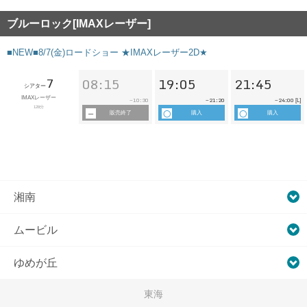
ブルーロック[IMAXレーザー]
■NEW■8/7(金)ロードショー ★IMAXレーザー2D★
7
08:15
19:05
21:45
シアター
IMAXレーザー
10:30
21:20
24:00
~
~
~
[L]
128分
販売終了
購入
購入
湘南
ムービル
ゆめが丘
東海