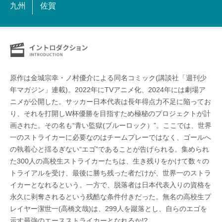
九州
佐賀
原作は金城宗幸・ノ村優介による同名コミック(講談社「週刊少
年マガジン」連載)。2022年にTVアニメ化、2024年には劇場ア
ニメが公開した。サッカー日本代表は長年得点力不足に陥ってお
り、それを打開しW杯優勝を目指すため極秘のプロジェクトが計
画された。その名も“青い監獄(ブルーロック）”。ここでは、世界
一のストライカーに必要なのはチームプレーではなく、ゴールへ
の執着心と揺るぎない“エゴ”であることが告げられる。集められ
た300人の高校生ストライカーたちは、生き残りをかけて数々の
トライアルを受け、最後に勝ち残った者だけが、世界一のストラ
イカーとなれるという。一方で、脱落者は日本代表入りの資格を
永久に剥奪されるという残酷な条件付きだった。無名の高校生プ
レイヤー潔世一(高橋文哉)は、299人を蹴落とし、自らのエゴを
示す最強のエースストライカーとなれるか!?