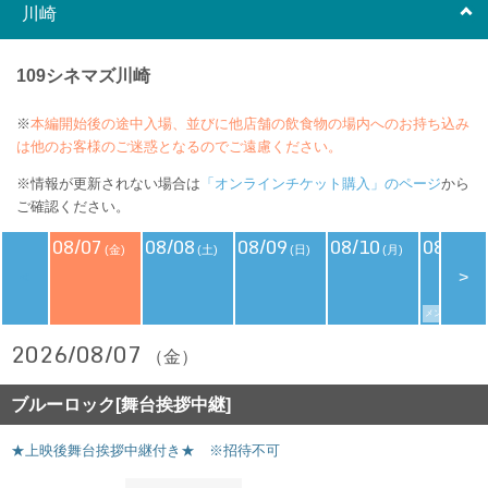
川崎
109シネマズ川崎
※
本編開始後の途中入場、並びに他店舗の飲食物の場内へのお持ち込み
は他のお客様のご迷惑となるのでご遠慮ください。
※情報が更新されない場合は
「オンラインチケット購入」のページ
から
ご確認ください。
08/07
08/08
08/09
08/10
08/11
(金)
(土)
(日)
(月)
(
<
>
メンバーズデイ
2026/08/07
（金）
ブルーロック[舞台挨拶中継]
★上映後舞台挨拶中継付き★ ※招待不可