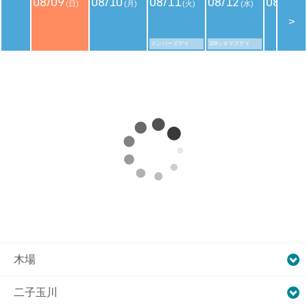
08/09
08/10
08/11
08/12
08/13
(日)
(月)
(火)
(水)
(
<
>
メンバーズデイ
109シネマズデイ
木場
二子玉川