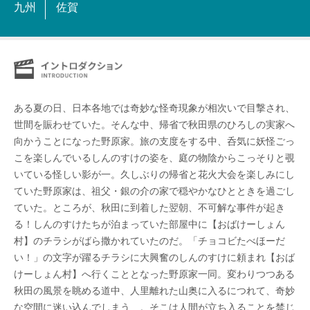
九州
佐賀
ある夏の日、日本各地では奇妙な怪奇現象が相次いで目撃され、
世間を賑わせていた。そんな中、帰省で秋田県のひろしの実家へ
向かうことになった野原家。旅の支度をする中、呑気に妖怪ごっ
こを楽しんでいるしんのすけの姿を、庭の物陰からこっそりと覗
いている怪しい影が一。久しぶりの帰省と花火大会を楽しみにし
ていた野原家は、祖父・銀の介の家で穏やかなひとときを過ごし
ていた。ところが、秋田に到着した翌朝、不可解な事件が起き
る！しんのすけたちが泊まっていた部屋中に【おばけーしょん
村】のチラシがばら撒かれていたのだ。「チョコビたべほーだ
い！」の文字が躍るチラシに大興奮のしんのすけに頼まれ【おば
けーしょん村】へ行くこととなった野原家一同。変わりつつある
秋田の風景を眺める道中、人里離れた山奥に入るにつれて、奇妙
な空間に迷い込んでしまう…。そこは人間が立ち入ることを禁じ