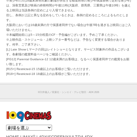
※青少年の方(18歳未満等対象の劇場が所在する都道府県の青少年保護条例で定める青少年)
は、深夜営業及び映画の終映時間が午後11時(大阪府、群馬県、三重県は午後10時）を越え
る上映回は当該条例の定めにより入場できません。
但し、条例が上記と異なる定めをしているときは、条例の定めるところによるものとしま
す。
大阪府においては16歳未満の方で保護者同伴でない場合は午後7時を過ぎる上映回にはご入
場いただけません。
※本編開始前には5～15分程度のCF・予告編がございます。予めご了承ください。
※上映作品・スケジュール・上映シアター番号などは、予告なく変更する場合がありま
す。何卒、ご了承下さい。
[L] Late Show Lマークの回はレイトショーとなります。サービス対象外の作品もございま
す。各劇場の鑑賞料金ページをご確認ください。
[PG12] Parental Guidance-12 12歳未満のお客様は、なるべく保護者同伴での鑑賞をお願
い致します。
[R15+] Restricted-15 15歳以上のお客様がご覧いただけます。
[R18+] Restricted-18 18歳以上のお客様がご覧いただけます。
©︎臼井儀人／双葉社・シンエイ・テレビ朝日・ADK 2026
®