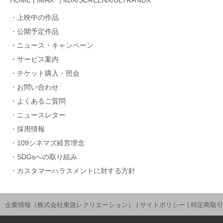
HOME
|
IMAX
|
4DX/SCREENX/ULTRA 4DX
上映中の作品
公開予定作品
ニュース・キャンペーン
サービス案内
チケット購入・照会
お問い合わせ
よくあるご質問
ニュースレター
採用情報
109シネマズ経営理念
SDGsへの取り組み
カスタマーハラスメントに対する方針
企業情報（株式会社東急レクリエーション）
|
サイトポリシー
|
特定商取引