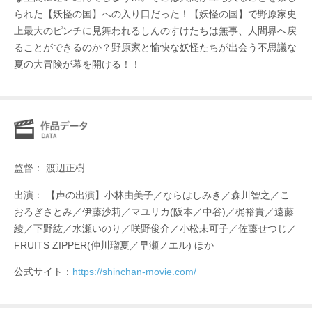
られた【妖怪の国】への入り口だった！【妖怪の国】で野原家史
上最大のピンチに見舞われるしんのすけたちは無事、人間界へ戻
ることができるのか？野原家と愉快な妖怪たちが出会う不思議な
夏の大冒険が幕を開ける！！
監督： 渡辺正樹
出演： 【声の出演】小林由美子／ならはしみき／森川智之／こ
おろぎさとみ／伊藤沙莉／マユリカ(阪本／中谷)／梶裕貴／遠藤
綾／下野紘／水瀬いのり／咲野俊介／小松未可子／佐藤せつじ／
FRUITS ZIPPER(仲川瑠夏／早瀬ノエル) ほか
公式サイト：
https://shinchan-movie.com/