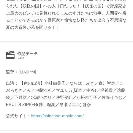
られた【妖怪の国】への入り口だった！【妖怪の国】で野原家史
上最大のピンチに見舞われるしんのすけたちは無事、人間界へ戻
ることができるのか？野原家と愉快な妖怪たちが出会う不思議な
夏の大冒険が幕を開ける！！
監督： 渡辺正樹
出演： 【声の出演】小林由美子／ならはしみき／森川智之／こ
おろぎさとみ／伊藤沙莉／マユリカ(阪本／中谷)／梶裕貴／遠藤
綾／下野紘／水瀬いのり／咲野俊介／小松未可子／佐藤せつじ／
FRUITS ZIPPER(仲川瑠夏／早瀬ノエル) ほか
公式サイト：
https://shinchan-movie.com/