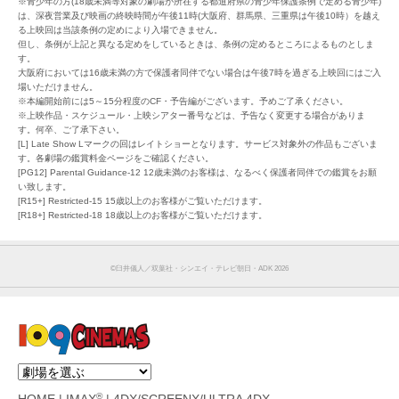
※青少年の方(18歳未満等対象の劇場が所在する都道府県の青少年保護条例で定める青少年)
は、深夜営業及び映画の終映時間が午後11時(大阪府、群馬県、三重県は午後10時）を越え
る上映回は当該条例の定めにより入場できません。
但し、条例が上記と異なる定めをしているときは、条例の定めるところによるものとしま
す。
大阪府においては16歳未満の方で保護者同伴でない場合は午後7時を過ぎる上映回にはご入
場いただけません。
※本編開始前には5～15分程度のCF・予告編がございます。予めご了承ください。
※上映作品・スケジュール・上映シアター番号などは、予告なく変更する場合がありま
す。何卒、ご了承下さい。
[L] Late Show Lマークの回はレイトショーとなります。サービス対象外の作品もございま
す。各劇場の鑑賞料金ページをご確認ください。
[PG12] Parental Guidance-12 12歳未満のお客様は、なるべく保護者同伴での鑑賞をお願
い致します。
[R15+] Restricted-15 15歳以上のお客様がご覧いただけます。
[R18+] Restricted-18 18歳以上のお客様がご覧いただけます。
©︎臼井儀人／双葉社・シンエイ・テレビ朝日・ADK 2026
®