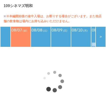
109シネマズ明和
※
※本編開始後の途中入場は、お断りする場合がございます。また他店
舗の飲食物は場内にお持ち込みいただけません。
08/07
08/08
08/09
08/10
08/11
(金)
(土)
(日)
(月)
(
<
>
メンバーズデイ