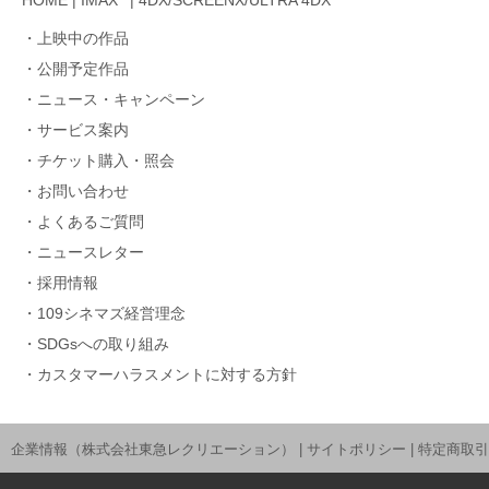
HOME
|
IMAX
|
4DX/SCREENX/ULTRA 4DX
上映中の作品
公開予定作品
ニュース・キャンペーン
サービス案内
チケット購入・照会
お問い合わせ
よくあるご質問
ニュースレター
採用情報
109シネマズ経営理念
SDGsへの取り組み
カスタマーハラスメントに対する方針
企業情報（株式会社東急レクリエーション）
|
サイトポリシー
|
特定商取引