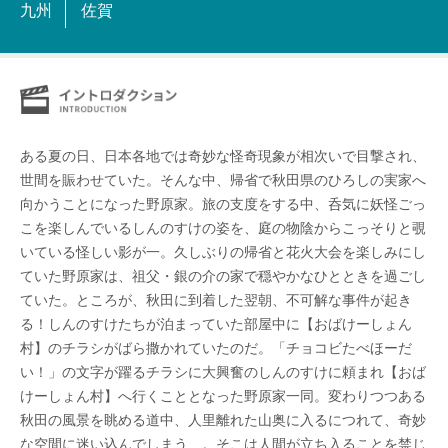
九州
佐賀
ある夏の日、日本各地では奇妙な怪奇現象が相次いで目撃され、
世間を賑わせていた。そんな中、帰省で秋田県のひろしの実家へ
向かうことになった野原家。旅の支度をする中、呑気に妖怪ごっ
こを楽しんでいるしんのすけの姿を、庭の物陰からこっそりと覗
いている怪しい影が一。久しぶりの帰省と花火大会を楽しみにし
ていた野原家は、祖父・銀の介の家で穏やかなひとときを過ごし
ていた。ところが、秋田に到着した翌朝、不可解な事件が起き
る！しんのすけたちが泊まっていた部屋中に【おばけーしょん
村】のチラシがばら撒かれていたのだ。「チョコビたべほーだ
い！」の文字が躍るチラシに大興奮のしんのすけに頼まれ【おば
けーしょん村】へ行くこととなった野原家一同。変わりつつある
秋田の風景を眺める道中、人里離れた山奥に入るにつれて、奇妙
な空間に迷い込んでしまう…。そこは人間が立ち入ることを禁じ