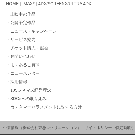
®
HOME
|
IMAX
|
4DX/SCREENX/ULTRA 4DX
上映中の作品
公開予定作品
ニュース・キャンペーン
サービス案内
チケット購入・照会
お問い合わせ
よくあるご質問
ニュースレター
採用情報
109シネマズ経営理念
SDGsへの取り組み
カスタマーハラスメントに対する方針
企業情報（株式会社東急レクリエーション）
|
サイトポリシー
|
特定商取引