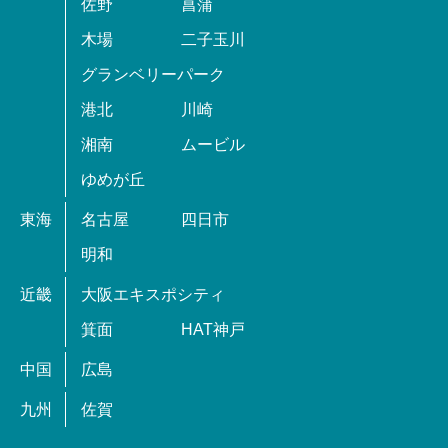
佐野
菖蒲
木場
二子玉川
グランベリーパーク
港北
川崎
湘南
ムービル
ゆめが丘
東海
名古屋
四日市
明和
近畿
大阪エキスポシティ
箕面
HAT神戸
中国
広島
九州
佐賀