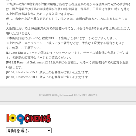
※青少年の方(18歳未満等対象の劇場が所在する都道府県の青少年保護条例で定める青少年)
は、深夜営業及び映画の終映時間が午後11時(大阪府、群馬県、三重県は午後10時）を越え
る上映回は当該条例の定めにより入場できません。
但し、条例が上記と異なる定めをしているときは、条例の定めるところによるものとしま
す。
大阪府においては16歳未満の方で保護者同伴でない場合は午後7時を過ぎる上映回にはご入
場いただけません。
※本編開始前には5～15分程度のCF・予告編がございます。予めご了承ください。
※上映作品・スケジュール・上映シアター番号などは、予告なく変更する場合がありま
す。何卒、ご了承下さい。
[L] Late Show Lマークの回はレイトショーとなります。サービス対象外の作品もございま
す。各劇場の鑑賞料金ページをご確認ください。
[PG12] Parental Guidance-12 12歳未満のお客様は、なるべく保護者同伴での鑑賞をお願
い致します。
[R15+] Restricted-15 15歳以上のお客様がご覧いただけます。
[R18+] Restricted-18 18歳以上のお客様がご覧いただけます。
©︎2026 CPII. All Rights Reserved. ©︎＆TM 2026 MARVEL