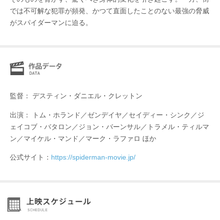
では不可解な犯罪が頻発、かつて直面したことのない最強の脅威
がスパイダーマンに迫る。
監督： デスティン・ダニエル・クレットン
出演： トム・ホランド／ゼンデイヤ／セイディー・シンク／ジ
ェイコブ・バタロン／ジョン・バーンサル／トラメル・ティルマ
ン／マイケル・マンド／マーク・ラファロ ほか
公式サイト：
https://spiderman-movie.jp/