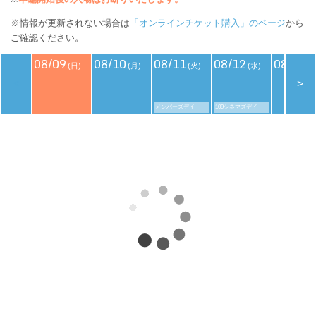
※情報が更新されない場合は
「オンラインチケット購入」のページ
から
ご確認ください。
08/09
08/10
08/11
08/12
08/13
(日)
(月)
(火)
(水)
(
<
>
メンバーズデイ
109シネマズデイ