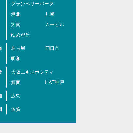
グランベリーパーク
港北
川崎
湘南
ムービル
ゆめが丘
海
名古屋
四日市
明和
畿
大阪エキスポシティ
箕面
HAT神戸
国
広島
州
佐賀