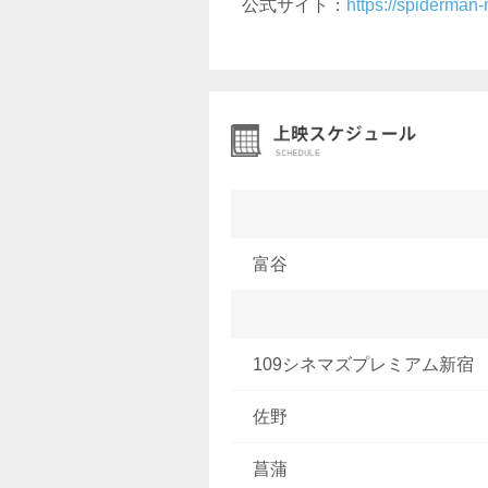
公式サイト：
https://spiderman-
富谷
109シネマズプレミアム新宿
佐野
菖蒲