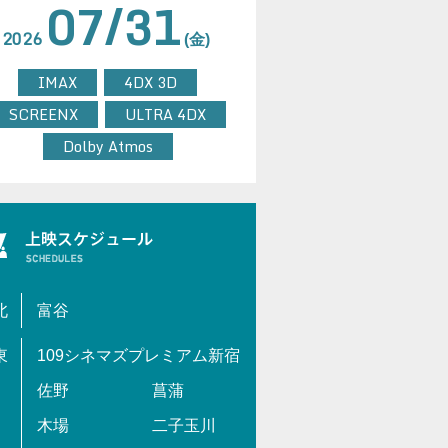
07/31
2026
(金)
IMAX
4DX 3D
SCREENX
ULTRA 4DX
Dolby Atmos
北
富谷
東
109シネマズプレミアム新宿
佐野
菖蒲
木場
二子玉川