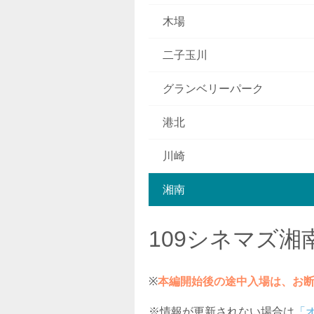
木場
二子玉川
グランベリーパーク
港北
川崎
湘南
109シネマズ湘
※
本編開始後の途中入場は、お
※情報が更新されない場合は
「