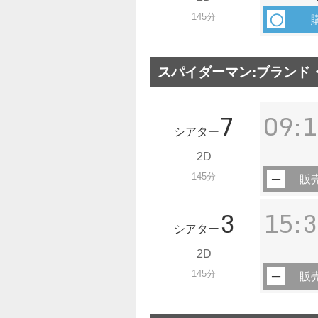
145分
スパイダーマン:ブランド・
7
09:1
シアター
2D
145分
販
3
15:3
シアター
2D
145分
販