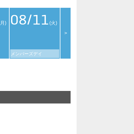
08/11
08/12
08
(月)
(火)
(水)
>
メンバーズデイ
109シネマズデイ