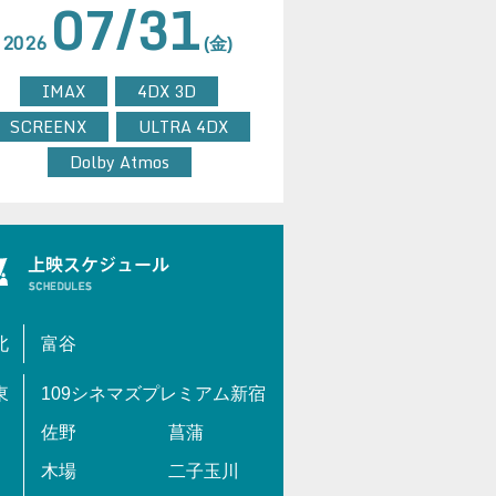
07/31
2026
(金)
IMAX
4DX 3D
SCREENX
ULTRA 4DX
Dolby Atmos
北
富谷
東
109シネマズプレミアム新宿
佐野
菖蒲
木場
二子玉川