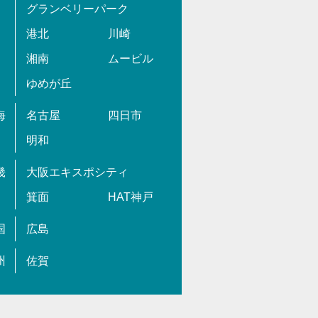
グランベリーパーク
港北
川崎
湘南
ムービル
ゆめが丘
海
名古屋
四日市
明和
畿
大阪エキスポシティ
箕面
HAT神戸
国
広島
州
佐賀