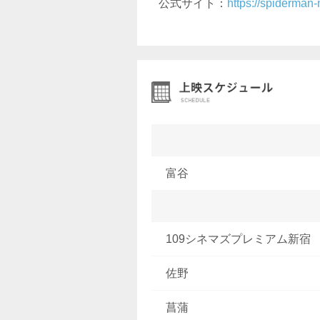
公式サイト：
https://spiderman-
富谷
109シネマズプレミアム新宿
佐野
菖蒲