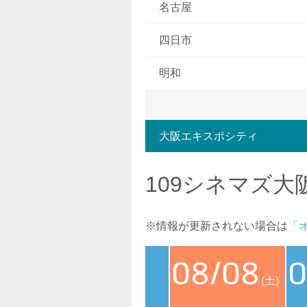
名古屋
四日市
明和
大阪エキスポシティ
109シネマズ
※情報が更新されない場合は
「
08/08
0
(土)
<