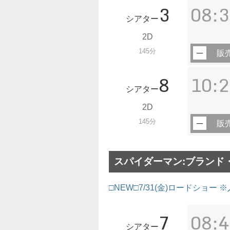
3
08:3
シアター
2D
145分
販
8
10:2
シアター
2D
145分
販
スパイダーマン:ブランド・
□NEW□7/31(金)ロードショー
7
08:4
シアター