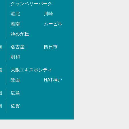
グランベリーパーク
港北
川崎
湘南
ムービル
ゆめが丘
海
名古屋
四日市
明和
畿
大阪エキスポシティ
箕面
HAT神戸
国
広島
州
佐賀