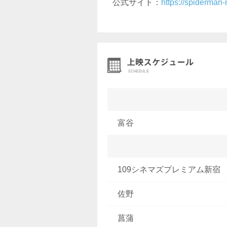
公式サイト：
https://spiderman-
富谷
109シネマズプレミアム新宿
佐野
菖蒲