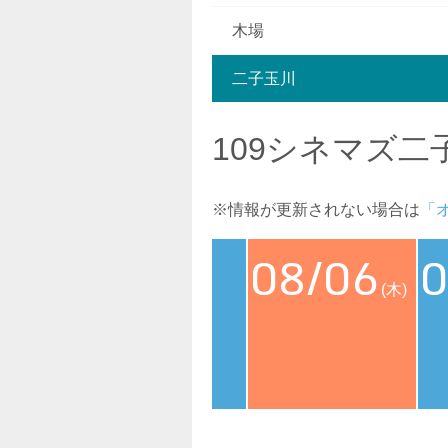
木場
二子玉川
109シネマズ二
※情報が更新されない場合は
「
08/06
0
(木)
<