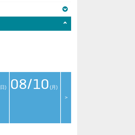
08/10
08/11
08
(日)
(月)
(火)
>
メンバーズデイ
109シネ