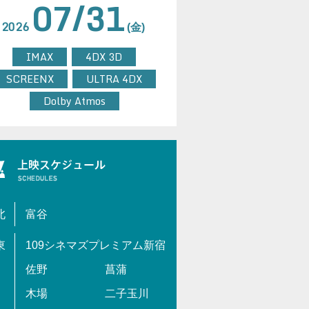
07/31
2026
(金)
IMAX
4DX 3D
SCREENX
ULTRA 4DX
Dolby Atmos
北
富谷
東
109シネマズプレミアム新宿
佐野
菖蒲
木場
二子玉川