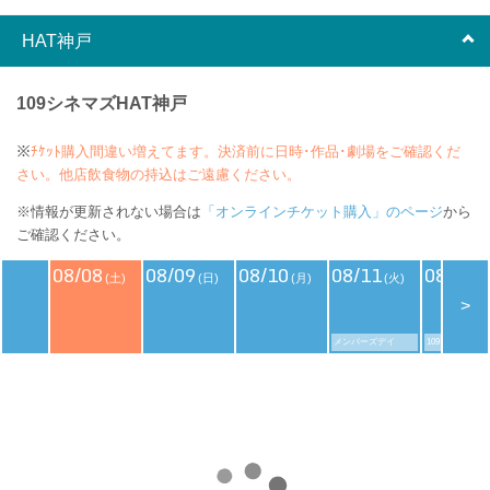
HAT神戸
109シネマズHAT神戸
※
ﾁｹｯﾄ購入間違い増えてます。決済前に日時･作品･劇場をご確認くだ
さい。他店飲食物の持込はご遠慮ください。
※情報が更新されない場合は
「オンラインチケット購入」のページ
から
ご確認ください。
08/08
08/09
08/10
08/11
08/12
(土)
(日)
(月)
(火)
(
<
>
メンバーズデイ
109シネマズデ