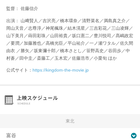
監督： 佐藤信介
出演： 山﨑賢人／吉沢亮／橋本環奈／清野菜名／満島真之介／
岡山天音／志尊淳／神尾楓珠／結木滉星／三吉彩花／三山凌輝／
山下美月／蒔田彩珠／山田裕貴／坂口憲二／豊川悦司／髙嶋政宏
／要潤／加藤雅也／高橋光臣／平山祐介／一ノ瀬ワタル／佐久間
由衣 ／勝矢／坂東彌十郎／橋本さとし／笹野高史／谷田歩／中
村蒼／田中圭／斎藤工／玉木宏／佐藤浩市／小栗旬 ほか
公式サイト：
https://kingdom-the-movie.jp
東北
富谷