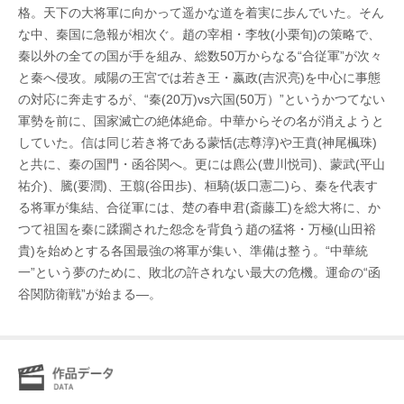
格。天下の大将軍に向かって遥かな道を着実に歩んでいた。そん
な中、秦国に急報が相次ぐ。趙の宰相・李牧(小栗旬)の策略で、
秦以外の全ての国が手を組み、総数50万からなる“合従軍”が次々
と秦へ侵攻。咸陽の王宮では若き王・嬴政(吉沢亮)を中心に事態
の対応に奔走するが、“秦(20万)vs六国(50万）”というかつてない
軍勢を前に、国家滅亡の絶体絶命。中華からその名が消えようと
していた。信は同じ若き将である蒙恬(志尊淳)や王賁(神尾楓珠)
と共に、秦の国門・函谷関へ。更には麃公(豊川悦司)、蒙武(平山
祐介)、騰(要潤)、王翦(谷田歩)、桓騎(坂口憲二)ら、秦を代表す
る将軍が集結、合従軍には、楚の春申君(斎藤工)を総大将に、か
つて祖国を秦に蹂躙された怨念を背負う趙の猛将・万極(山田裕
貴)を始めとする各国最強の将軍が集い、準備は整う。“中華統
一”という夢のために、敗北の許されない最大の危機。運命の“函
谷関防衛戦”が始まる―。