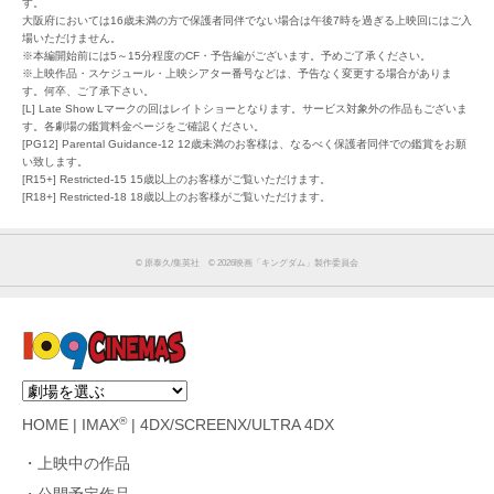
す。
大阪府においては16歳未満の方で保護者同伴でない場合は午後7時を過ぎる上映回にはご入
場いただけません。
※本編開始前には5～15分程度のCF・予告編がございます。予めご了承ください。
※上映作品・スケジュール・上映シアター番号などは、予告なく変更する場合がありま
す。何卒、ご了承下さい。
[L] Late Show Lマークの回はレイトショーとなります。サービス対象外の作品もございま
す。各劇場の鑑賞料金ページをご確認ください。
[PG12] Parental Guidance-12 12歳未満のお客様は、なるべく保護者同伴での鑑賞をお願
い致します。
[R15+] Restricted-15 15歳以上のお客様がご覧いただけます。
[R18+] Restricted-18 18歳以上のお客様がご覧いただけます。
©︎ 原泰久/集英社 ©︎ 2026映画「キングダム」製作委員会
®
HOME
|
IMAX
|
4DX/SCREENX/ULTRA 4DX
上映中の作品