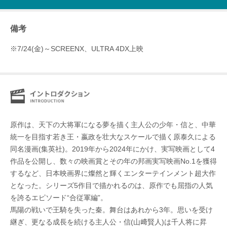
備考
※7/24(金)～SCREENX、ULTRA 4DX上映
原作は、天下の大将軍になる夢を描く主人公の少年・信と、中華
統一を目指す若き王・嬴政を壮大なスケールで描く原泰久による
同名漫画(集英社)。2019年から2024年にかけ、実写映画として4
作品を公開し、数々の映画賞とその年の邦画実写映画No.1を獲得
するなど、日本映画界に燦然と輝くエンターテインメント超大作
となった。シリーズ5作目で描かれるのは、原作でも屈指の人気
を誇るエピソード“合従軍編”。
馬陽の戦いで王騎を失った秦。舞台はあれから3年。思いを受け
継ぎ、更なる成長を続ける主人公・信(山﨑賢人)は千人将に昇