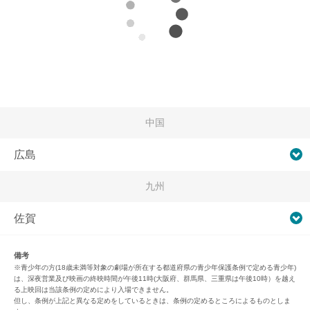
中国
広島
九州
佐賀
備考
※青少年の方(18歳未満等対象の劇場が所在する都道府県の青少年保護条例で定める青少年)
は、深夜営業及び映画の終映時間が午後11時(大阪府、群馬県、三重県は午後10時）を越え
る上映回は当該条例の定めにより入場できません。
但し、条例が上記と異なる定めをしているときは、条例の定めるところによるものとしま