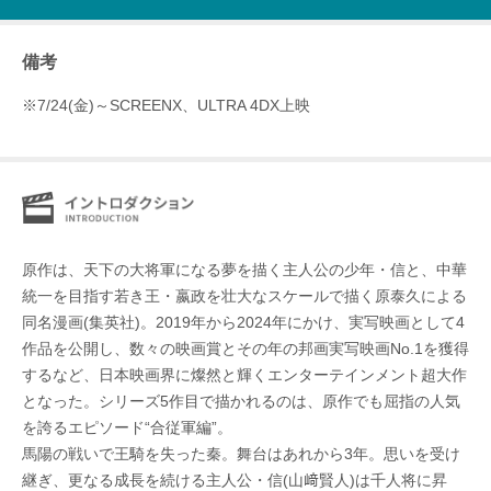
備考
※7/24(金)～SCREENX、ULTRA 4DX上映
原作は、天下の大将軍になる夢を描く主人公の少年・信と、中華
統一を目指す若き王・嬴政を壮大なスケールで描く原泰久による
同名漫画(集英社)。2019年から2024年にかけ、実写映画として4
作品を公開し、数々の映画賞とその年の邦画実写映画No.1を獲得
するなど、日本映画界に燦然と輝くエンターテインメント超大作
となった。シリーズ5作目で描かれるのは、原作でも屈指の人気
を誇るエピソード“合従軍編”。
馬陽の戦いで王騎を失った秦。舞台はあれから3年。思いを受け
継ぎ、更なる成長を続ける主人公・信(山﨑賢人)は千人将に昇