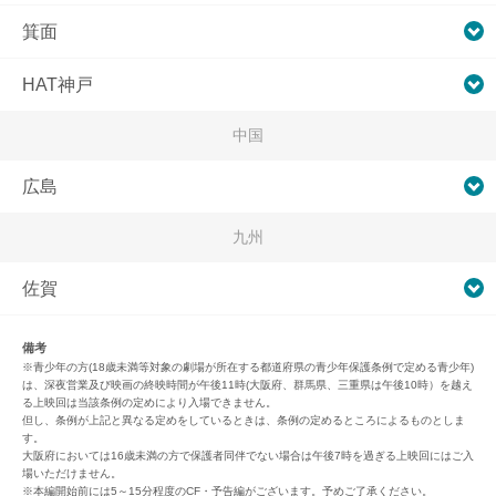
箕面
HAT神戸
中国
広島
九州
佐賀
備考
※青少年の方(18歳未満等対象の劇場が所在する都道府県の青少年保護条例で定める青少年)
は、深夜営業及び映画の終映時間が午後11時(大阪府、群馬県、三重県は午後10時）を越え
る上映回は当該条例の定めにより入場できません。
但し、条例が上記と異なる定めをしているときは、条例の定めるところによるものとしま
す。
大阪府においては16歳未満の方で保護者同伴でない場合は午後7時を過ぎる上映回にはご入
場いただけません。
※本編開始前には5～15分程度のCF・予告編がございます。予めご了承ください。