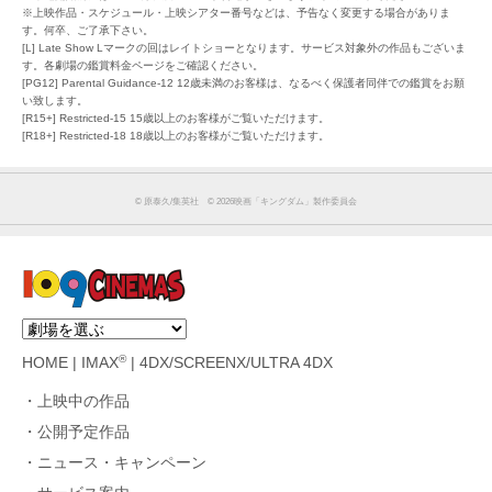
※上映作品・スケジュール・上映シアター番号などは、予告なく変更する場合がありま
す。何卒、ご了承下さい。
[L] Late Show Lマークの回はレイトショーとなります。サービス対象外の作品もございま
す。各劇場の鑑賞料金ページをご確認ください。
[PG12] Parental Guidance-12 12歳未満のお客様は、なるべく保護者同伴での鑑賞をお願
い致します。
[R15+] Restricted-15 15歳以上のお客様がご覧いただけます。
[R18+] Restricted-18 18歳以上のお客様がご覧いただけます。
©︎ 原泰久/集英社 ©︎ 2026映画「キングダム」製作委員会
®
HOME
|
IMAX
|
4DX/SCREENX/ULTRA 4DX
上映中の作品
公開予定作品
ニュース・キャンペーン