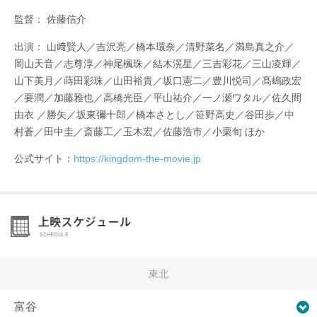
監督： 佐藤信介
出演： 山﨑賢人／吉沢亮／橋本環奈／清野菜名／満島真之介／
岡山天音／志尊淳／神尾楓珠／結木滉星／三吉彩花／三山凌輝／
山下美月／蒔田彩珠／山田裕貴／坂口憲二／豊川悦司／髙嶋政宏
／要潤／加藤雅也／高橋光臣／平山祐介／一ノ瀬ワタル／佐久間
由衣 ／勝矢／坂東彌十郎／橋本さとし／笹野高史／谷田歩／中
村蒼／田中圭／斎藤工／玉木宏／佐藤浩市／小栗旬 ほか
公式サイト：
https://kingdom-the-movie.jp
東北
富谷