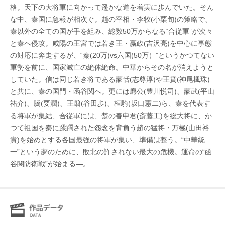
格。天下の大将軍に向かって遥かな道を着実に歩んでいた。そん
な中、秦国に急報が相次ぐ。趙の宰相・李牧(小栗旬)の策略で、
秦以外の全ての国が手を組み、総数50万からなる“合従軍”が次々
と秦へ侵攻。咸陽の王宮では若き王・嬴政(吉沢亮)を中心に事態
の対応に奔走するが、“秦(20万)vs六国(50万）”というかつてない
軍勢を前に、国家滅亡の絶体絶命。中華からその名が消えようと
していた。信は同じ若き将である蒙恬(志尊淳)や王賁(神尾楓珠)
と共に、秦の国門・函谷関へ。更には麃公(豊川悦司)、蒙武(平山
祐介)、騰(要潤)、王翦(谷田歩)、桓騎(坂口憲二)ら、秦を代表す
る将軍が集結、合従軍には、楚の春申君(斎藤工)を総大将に、か
つて祖国を秦に蹂躙された怨念を背負う趙の猛将・万極(山田裕
貴)を始めとする各国最強の将軍が集い、準備は整う。“中華統
一”という夢のために、敗北の許されない最大の危機。運命の“函
谷関防衛戦”が始まる―。