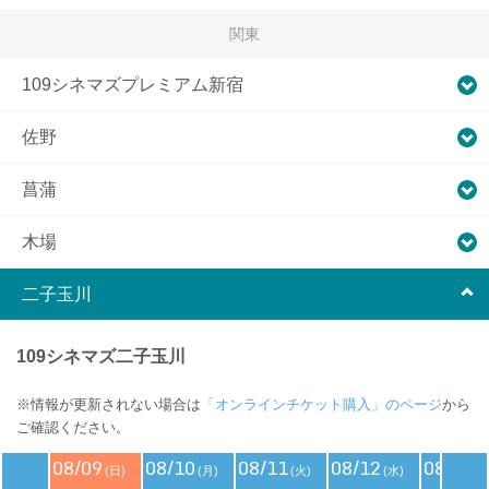
関東
109シネマズプレミアム新宿
佐野
菖蒲
木場
二子玉川
109シネマズ二子玉川
※情報が更新されない場合は
「オンラインチケット購入」のページ
から
ご確認ください。
08/09
08/10
08/11
08/12
08/13
(日)
(月)
(火)
(水)
(