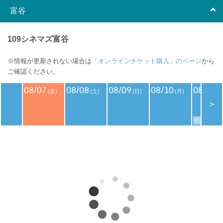
富谷
109シネマズ富谷
※情報が更新されない場合は
「オンラインチケット購入」のページ
から
ご確認ください。
08/07
08/08
08/09
08/10
08/11
(金)
(土)
(日)
(月)
(
<
>
メンバーズデイ