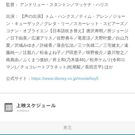
監督： アンドリュー・スタントン／マッケナ・ハリス
出演： 【声の出演】トム・ハンクス／ティム・アレン／ジョー
ン・キューザック／グレタ・リー／スカーレット・スピアーズ／
コナン・オブライエン【日本語吹き替え】唐沢寿明／所ジョージ
／日下由美／広瀬アリス／佐野勇斗／竜星涼／天野叶愛／白山乃
愛／沢城みゆき／許綾香／落合弘治／三ツ矢雄二／三宅健太／遠
藤純一／辻親八／松金よね子／戸田恵子／咲野俊介／森川智之／
南真由／ふくまつ進紗／井上和(乃木坂46)／松井ケムリ(令和ロ
マン)／チョコレートプラネット(松尾駿／長田庄平) ほか
公式サイト：
https://www.disney.co.jp/movie/toy5
東北