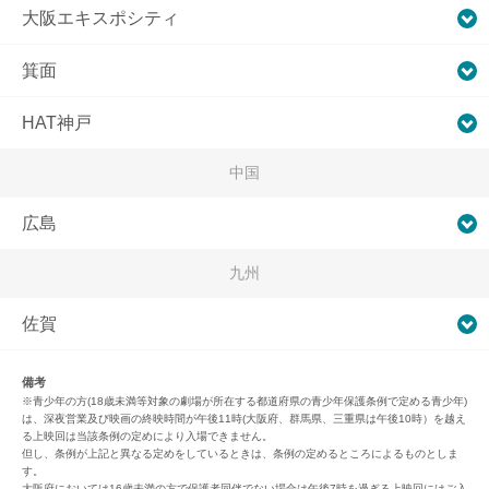
大阪エキスポシティ
箕面
HAT神戸
中国
広島
九州
佐賀
備考
※青少年の方(18歳未満等対象の劇場が所在する都道府県の青少年保護条例で定める青少年)
は、深夜営業及び映画の終映時間が午後11時(大阪府、群馬県、三重県は午後10時）を越え
る上映回は当該条例の定めにより入場できません。
但し、条例が上記と異なる定めをしているときは、条例の定めるところによるものとしま
す。
大阪府においては16歳未満の方で保護者同伴でない場合は午後7時を過ぎる上映回にはご入