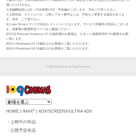
場いただけません。
※本編開始前には5～15分程度のCF・予告編がございます。予めご了承ください。
※上映作品・スケジュール・上映シアター番号などは、予告なく変更する場合がありま
す。何卒、ご了承下さい。
[L] Late Show Lマークの回はレイトショーとなります。サービス対象外の作品もございま
す。各劇場の鑑賞料金ページをご確認ください。
[PG12] Parental Guidance-12 12歳未満のお客様は、なるべく保護者同伴での鑑賞をお願
い致します。
[R15+] Restricted-15 15歳以上のお客様がご覧いただけます。
[R18+] Restricted-18 18歳以上のお客様がご覧いただけます。
© 2025 Disney/Pixar. All Rights Reserved.
®
HOME
|
IMAX
|
4DX/SCREENX/ULTRA 4DX
上映中の作品
公開予定作品