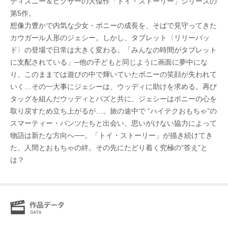
ディズニー＆ピクサーの大傑作「トイ・ストーリー」シリーズの
第5作。
想像力豊かで内気な少女・ボニーの成長を、そばで見守ってきた
カウガール人形のジェシー。しかし、タブレット〈リリーパッ
ド〉の登場で日常は大きく変わる。「みんなの時間がタブレット
に支配されている」─他の子どもと同じように画面に夢中にな
り、このままでは遊びの中で輝いていたボニーの笑顔が失われて
いく…その一大事にジェシーは、ウッディに助けを求める。再び
タッグを組んだウッディとバズと共に、ジェシーはボニーの心を
取り戻すため立ち上がるが…。旅の途中で “ハイテクおもちゃ”の
スマーティー・パンツたちと出会い、思いがけない協力によって
物語は新たな方向へ──。「トイ・ストーリー」が描き続けてき
た、人間とおもちゃの絆。その先にたどり着く究極の“答え”と
は？