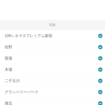
関東
109シネマズプレミアム新宿
佐野
菖蒲
木場
二子玉川
グランベリーパーク
港北