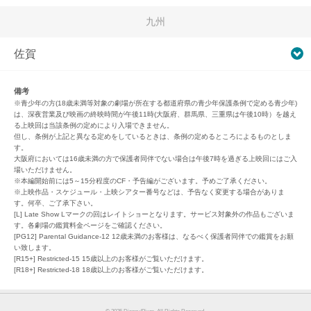
九州
佐賀
備考
※青少年の方(18歳未満等対象の劇場が所在する都道府県の青少年保護条例で定める青少年)
は、深夜営業及び映画の終映時間が午後11時(大阪府、群馬県、三重県は午後10時）を越え
る上映回は当該条例の定めにより入場できません。
但し、条例が上記と異なる定めをしているときは、条例の定めるところによるものとしま
す。
大阪府においては16歳未満の方で保護者同伴でない場合は午後7時を過ぎる上映回にはご入
場いただけません。
※本編開始前には5～15分程度のCF・予告編がございます。予めご了承ください。
※上映作品・スケジュール・上映シアター番号などは、予告なく変更する場合がありま
す。何卒、ご了承下さい。
[L] Late Show Lマークの回はレイトショーとなります。サービス対象外の作品もございま
す。各劇場の鑑賞料金ページをご確認ください。
[PG12] Parental Guidance-12 12歳未満のお客様は、なるべく保護者同伴での鑑賞をお願
い致します。
[R15+] Restricted-15 15歳以上のお客様がご覧いただけます。
[R18+] Restricted-18 18歳以上のお客様がご覧いただけます。