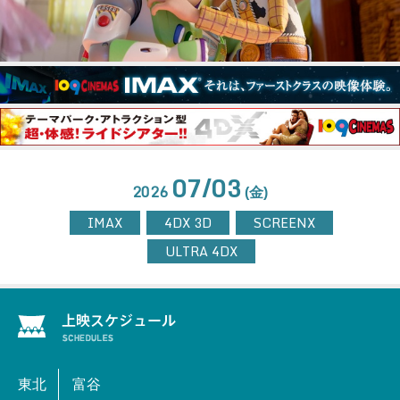
07/03
2026
(金)
IMAX
4DX 3D
SCREENX
ULTRA 4DX
東北
富谷