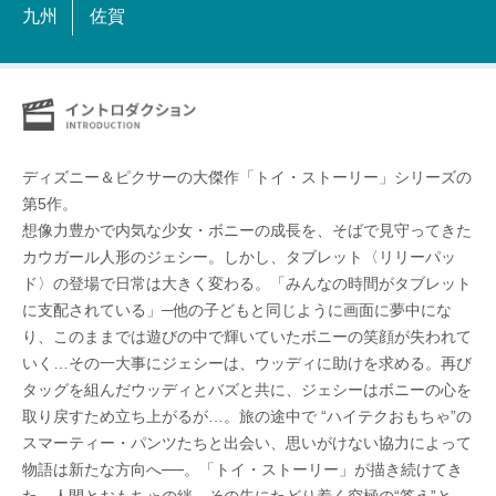
九州
佐賀
ディズニー＆ピクサーの大傑作「トイ・ストーリー」シリーズの
第5作。
想像力豊かで内気な少女・ボニーの成長を、そばで見守ってきた
カウガール人形のジェシー。しかし、タブレット〈リリーパッ
ド〉の登場で日常は大きく変わる。「みんなの時間がタブレット
に支配されている」─他の子どもと同じように画面に夢中にな
り、このままでは遊びの中で輝いていたボニーの笑顔が失われて
いく…その一大事にジェシーは、ウッディに助けを求める。再び
タッグを組んだウッディとバズと共に、ジェシーはボニーの心を
取り戻すため立ち上がるが…。旅の途中で “ハイテクおもちゃ”の
スマーティー・パンツたちと出会い、思いがけない協力によって
物語は新たな方向へ──。「トイ・ストーリー」が描き続けてき