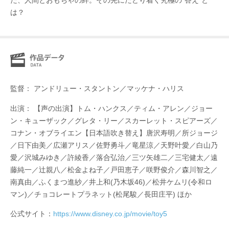
た、人間とおもちゃの絆。その先にたどり着く究極の“答え”と
は？
監督： アンドリュー・スタントン／マッケナ・ハリス
出演： 【声の出演】トム・ハンクス／ティム・アレン／ジョー
ン・キューザック／グレタ・リー／スカーレット・スピアーズ／
コナン・オブライエン【日本語吹き替え】唐沢寿明／所ジョージ
／日下由美／広瀬アリス／佐野勇斗／竜星涼／天野叶愛／白山乃
愛／沢城みゆき／許綾香／落合弘治／三ツ矢雄二／三宅健太／遠
藤純一／辻親八／松金よね子／戸田恵子／咲野俊介／森川智之／
南真由／ふくまつ進紗／井上和(乃木坂46)／松井ケムリ(令和ロ
マン)／チョコレートプラネット(松尾駿／長田庄平) ほか
公式サイト：
https://www.disney.co.jp/movie/toy5