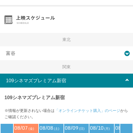
東北
富谷
関東
109シネマズプレミアム新宿
109シネマズプレミアム新宿
※情報が更新されない場合は
「オンラインチケット購入」のページ
から
ご確認ください。
08/07
08/08
08/09
08/10
08/11
(金)
(土)
(日)
(月)
(