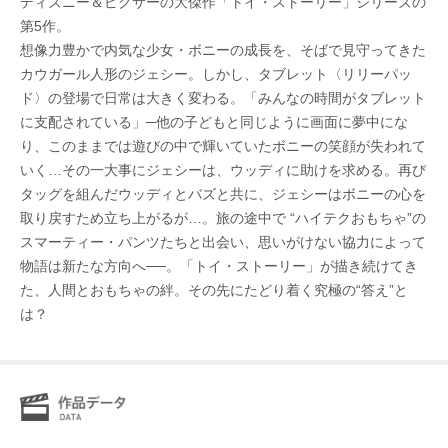
ディズニー＆ピクサーの大傑作「トイ・ストーリー」シリーズの
第5作。
想像力豊かで内気な少女・ボニーの成長を、そばで見守ってきた
カウガール人形のジェシー。しかし、タブレット〈リリーパッ
ド〉の登場で日常は大きく変わる。「みんなの時間がタブレット
に支配されている」─他の子どもと同じように画面に夢中にな
り、このままでは遊びの中で輝いていたボニーの笑顔が失われて
いく…その一大事にジェシーは、ウッディに助けを求める。再び
タッグを組んだウッディとバズと共に、ジェシーはボニーの心を
取り戻すため立ち上がるが…。旅の途中で “ハイテクおもちゃ”の
スマーティー・パンツたちと出会い、思いがけない協力によって
物語は新たな方向へ──。「トイ・ストーリー」が描き続けてき
た、人間とおもちゃの絆。その先にたどり着く究極の“答え”と
は？