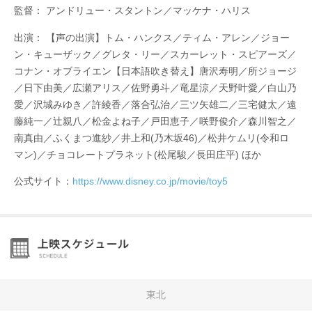
監督： アンドリュー・スタントン／マッケナ・ハリス
出演： 【声の出演】トム・ハンクス／ティム・アレン／ジョー
ン・キューザック／グレタ・リー／スカーレット・スピアーズ／
コナン・オブライエン【日本語吹き替え】唐沢寿明／所ジョージ
／日下由美／広瀬アリス／佐野勇斗／竜星涼／天野叶愛／白山乃
愛／沢城みゆき／許綾香／落合弘治／三ツ矢雄二／三宅健太／遠
藤純一／辻親八／松金よね子／戸田恵子／咲野俊介／森川智之／
南真由／ふくまつ進紗／井上和(乃木坂46)／松井ケムリ(令和ロ
マン)／チョコレートプラネット(松尾駿／長田庄平) ほか
公式サイト：
https://www.disney.co.jp/movie/toy5
東北