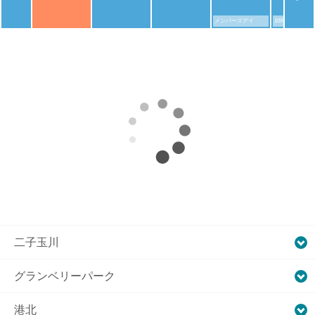
メンバーズデイ
109シネマズデ
二子玉川
グランベリーパーク
港北