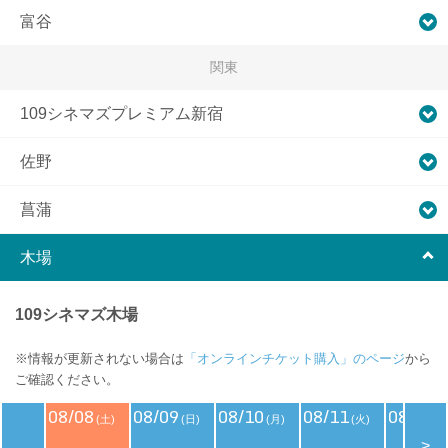
富谷
関東
109シネマズプレミアム新宿
佐野
菖蒲
木場
109シネマズ木場
※情報が更新されない場合は
「オンラインチケット購入」のページ
から
ご確認ください。
08/08
08/09
08/10
08/11
08/12
(土)
(日)
(月)
(火)
(
<
>