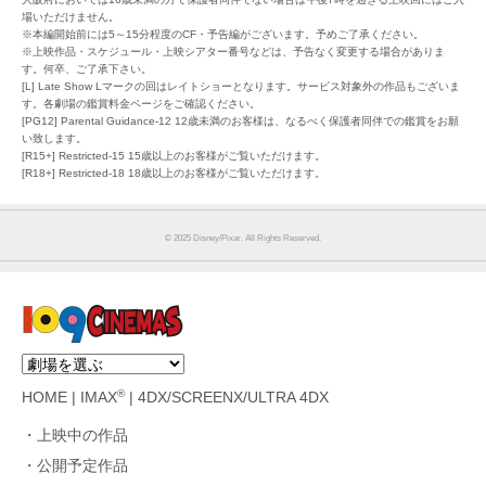
場いただけません。
※本編開始前には5～15分程度のCF・予告編がございます。予めご了承ください。
※上映作品・スケジュール・上映シアター番号などは、予告なく変更する場合がありま
す。何卒、ご了承下さい。
[L] Late Show Lマークの回はレイトショーとなります。サービス対象外の作品もございま
す。各劇場の鑑賞料金ページをご確認ください。
[PG12] Parental Guidance-12 12歳未満のお客様は、なるべく保護者同伴での鑑賞をお願
い致します。
[R15+] Restricted-15 15歳以上のお客様がご覧いただけます。
[R18+] Restricted-18 18歳以上のお客様がご覧いただけます。
© 2025 Disney/Pixar. All Rights Reserved.
®
HOME
|
IMAX
|
4DX/SCREENX/ULTRA 4DX
上映中の作品
公開予定作品