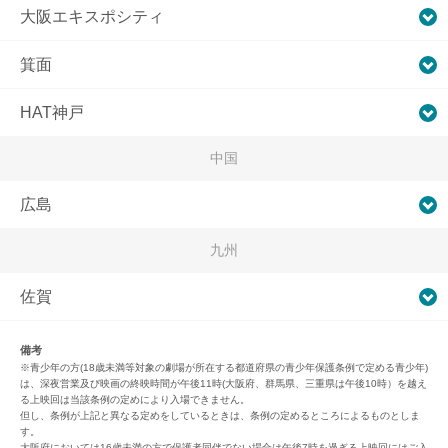
大阪エキスポシティ
箕面
HAT神戸
中国
広島
九州
佐賀
備考
※青少年の方(18歳未満等対象の劇場が所在する都道府県の青少年保護条例で定める青少年)
は、深夜営業及び映画の終映時間が午後11時(大阪府、群馬県、三重県は午後10時）を越え
る上映回は当該条例の定めにより入場できません。
但し、条例が上記と異なる定めをしているときは、条例の定めるところによるものとしま
す。
大阪府においては16歳未満の方で保護者同伴でない場合は午後7時を過ぎる上映回にはご入