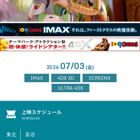
07/03
2026
(金)
IMAX
4DX 3D
SCREENX
ULTRA 4DX
東北
富谷