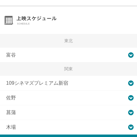
東北
富谷
関東
109シネマズプレミアム新宿
佐野
菖蒲
木場