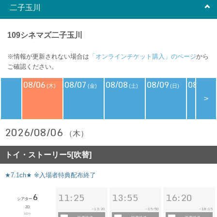
二子玉川
109シネマズ二子玉川
※情報が更新されない場合は
「オンラインチケット購入」のページ
から
ご確認ください。
08/06
08/07
08/08
08/09
08/10
(木)
(金)
(土)
(日)
(
<
>
2026/08/06
（木）
トイ・ストーリー5[吹替]
★7.1ch★ ※入場者特典配布終了
6
11:25
13:55
16:20
シアター
2D
13:20
15:50
18:15
~
~
~
102分