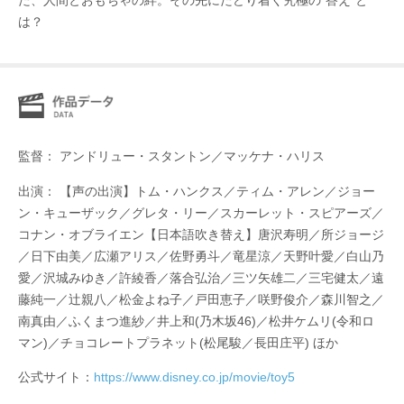
た、人間とおもちゃの絆。その先にたどり着く究極の“答え”と
は？
監督： アンドリュー・スタントン／マッケナ・ハリス
出演： 【声の出演】トム・ハンクス／ティム・アレン／ジョー
ン・キューザック／グレタ・リー／スカーレット・スピアーズ／
コナン・オブライエン【日本語吹き替え】唐沢寿明／所ジョージ
／日下由美／広瀬アリス／佐野勇斗／竜星涼／天野叶愛／白山乃
愛／沢城みゆき／許綾香／落合弘治／三ツ矢雄二／三宅健太／遠
藤純一／辻親八／松金よね子／戸田恵子／咲野俊介／森川智之／
南真由／ふくまつ進紗／井上和(乃木坂46)／松井ケムリ(令和ロ
マン)／チョコレートプラネット(松尾駿／長田庄平) ほか
公式サイト：
https://www.disney.co.jp/movie/toy5