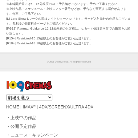
※本編開始前には5～15分程度のCF・予告編がございます。予めご了承ください。
※上映作品・スケジュール・上映シアター番号などは、予告なく変更する場合がありま
す。何卒、ご了承下さい。
[L] Late Show Lマークの回はレイトショーとなります。サービス対象外の作品もございま
す。各劇場の鑑賞料金ページをご確認ください。
[PG12] Parental Guidance-12 12歳未満のお客様は、なるべく保護者同伴での鑑賞をお願
い致します。
[R15+] Restricted-15 15歳以上のお客様がご覧いただけます。
[R18+] Restricted-18 18歳以上のお客様がご覧いただけます。
© 2025 Disney/Pixar. All Rights Reserved.
®
HOME
|
IMAX
|
4DX/SCREENX/ULTRA 4DX
上映中の作品
公開予定作品
ニュース・キャンペーン