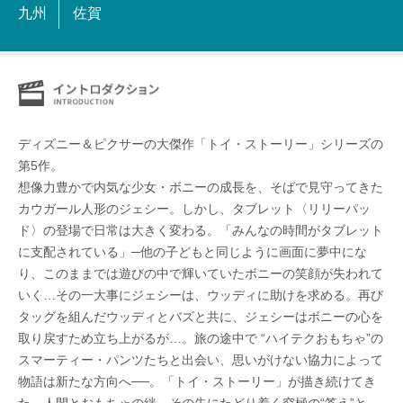
九州
佐賀
ディズニー＆ピクサーの大傑作「トイ・ストーリー」シリーズの
第5作。
想像力豊かで内気な少女・ボニーの成長を、そばで見守ってきた
カウガール人形のジェシー。しかし、タブレット〈リリーパッ
ド〉の登場で日常は大きく変わる。「みんなの時間がタブレット
に支配されている」─他の子どもと同じように画面に夢中にな
り、このままでは遊びの中で輝いていたボニーの笑顔が失われて
いく…その一大事にジェシーは、ウッディに助けを求める。再び
タッグを組んだウッディとバズと共に、ジェシーはボニーの心を
取り戻すため立ち上がるが…。旅の途中で “ハイテクおもちゃ”の
スマーティー・パンツたちと出会い、思いがけない協力によって
物語は新たな方向へ──。「トイ・ストーリー」が描き続けてき