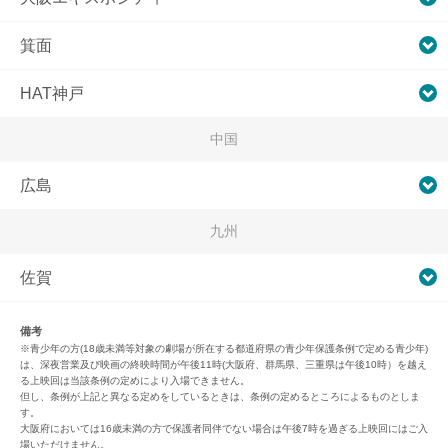
箕面
HAT神戸
中国
広島
九州
佐賀
備考
※青少年の方(18歳未満等対象の劇場が所在する都道府県の青少年保護条例で定める青少年)
は、深夜営業及び映画の終映時間が午後11時(大阪府、群馬県、三重県は午後10時）を越え
る上映回は当該条例の定めにより入場できません。
但し、条例が上記と異なる定めをしているときは、条例の定めるところによるものとしま
す。
大阪府においては16歳未満の方で保護者同伴でない場合は午後7時を過ぎる上映回にはご入
場いただけません。