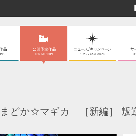
まどか☆マギカ ［新編］ 叛