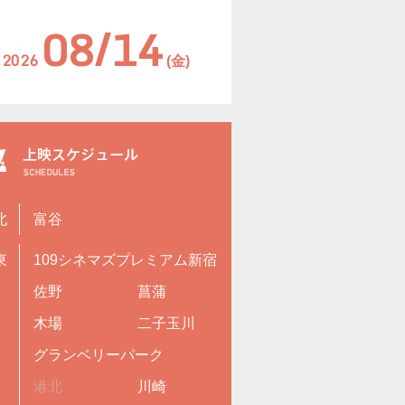
08/14
2026
(金)
北
富谷
東
109シネマズプレミアム新宿
佐野
菖蒲
木場
二子玉川
グランベリーパーク
港北
川崎