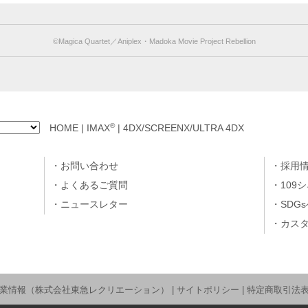
©︎Magica Quartet／Aniplex・Madoka Movie Project Rebellion
®
HOME
|
IMAX
|
4DX/SCREENX/ULTRA 4DX
お問い合わせ
採用
よくあるご質問
109
ニュースレター
SDG
カス
業情報（株式会社東急レクリエーション）
|
サイトポリシー
|
特定商取引法