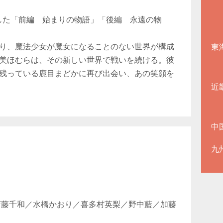
成した「前編 始まりの物語」「後編 永遠の物
り、魔法少女が魔女になることのない世界が構成
東
美ほむらは、その新しい世界で戦いを続ける。彼
残っている鹿目まどかに再び出会い、あの笑顔を
近
中
九
斎藤千和／水橋かおり／喜多村英梨／野中藍／加藤