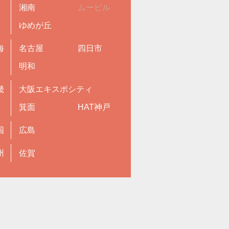
湘南
ムービル
ゆめが丘
海
名古屋
四日市
明和
畿
大阪エキスポシティ
箕面
HAT神戸
国
広島
州
佐賀