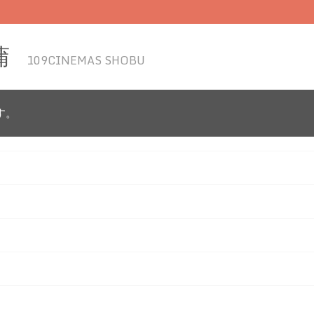
蒲
109CINEMAS SHOBU
す。