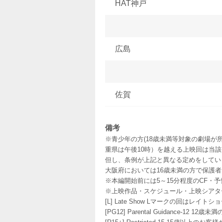
HAT神戸
広島
佐賀
備考
※青少年の方(18歳未満等対象の劇場が
重県は午後10時）を越える上映回は当
但し、条例が上記と異なる定めをしてい
大阪府においては16歳未満の方で保護
※本編開始前には5～15分程度のCF・
※上映作品・スケジュール・上映シアタ
[L] Late Show Lマークの回
[PG12] Parental Guidance