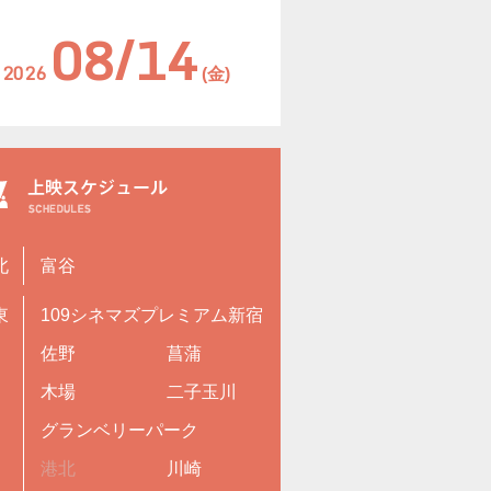
08/14
2026
(金)
北
富谷
東
109シネマズプレミアム新宿
佐野
菖蒲
木場
二子玉川
グランベリーパーク
港北
川崎