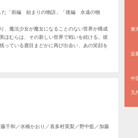
成した「前編 始まりの物語」「後編 永遠の物
り、魔法少女が魔女になることのない世界が構成
東
美ほむらは、その新しい世界で戦いを続ける。彼
残っている鹿目まどかに再び出会い、あの笑顔を
近
中
九
斎藤千和／水橋かおり／喜多村英梨／野中藍／加藤