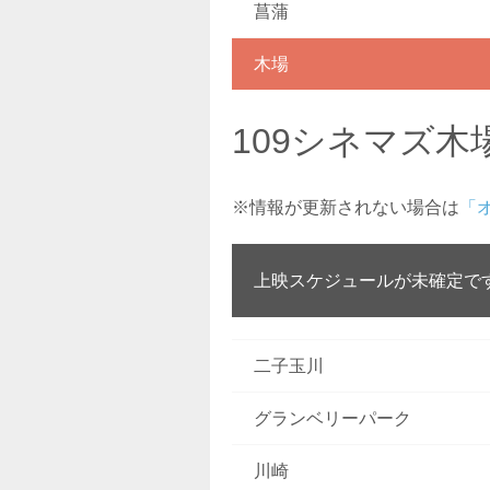
菖蒲
木場
109シネマズ木
※情報が更新されない場合は
「
上映スケジュールが未確定で
二子玉川
グランベリーパーク
川崎