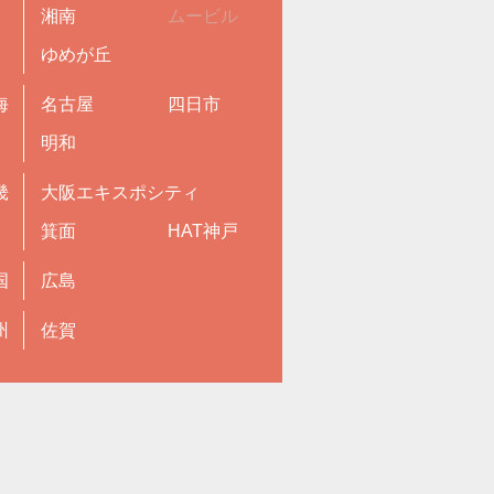
湘南
ムービル
ゆめが丘
海
名古屋
四日市
明和
畿
大阪エキスポシティ
箕面
HAT神戸
国
広島
州
佐賀