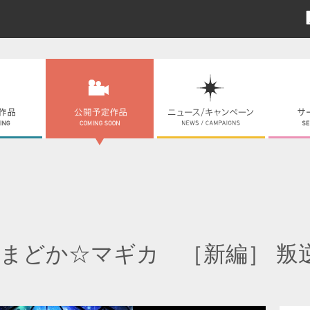
まどか☆マギカ ［新編］ 叛