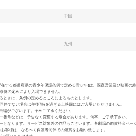
中国
九州
所在する都道府県の青少年保護条例で定める青少年)は、深夜営業及び映画の終
該条例の定めにより入場できません。
るときは、条例の定めるところによるものとします。
者同伴でない場合は午後7時を過ぎる上映回にはご入場いただけません。
予告編がございます。予めご了承ください。
ー番号などは、予告なく変更する場合があります。何卒、ご了承下さい。
はレイトショーとなります。サービス対象外の作品もございます。各劇場の鑑賞料金ペ
-12 12歳未満のお客様は、なるべく保護者同伴での鑑賞をお願い致します。