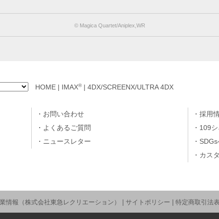
© Magica Quartet/Aniplex,WR
®
HOME
|
IMAX
|
4DX/SCREENX/ULTRA 4DX
お問い合わせ
採用
よくあるご質問
109
ニュースレター
SDG
カス
業情報（株式会社東急レクリエーション）
|
サイトポリシー
|
特定商取引法