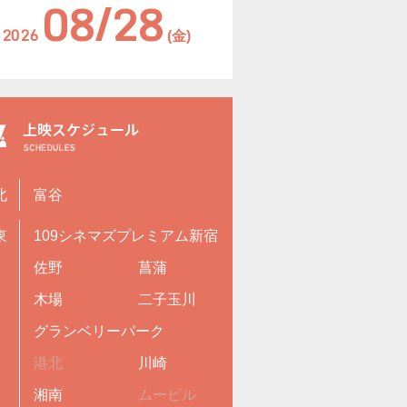
08/28
2026
(金)
北
富谷
東
109シネマズプレミアム新宿
佐野
菖蒲
木場
二子玉川
グランベリーパーク
港北
川崎
湘南
ムービル