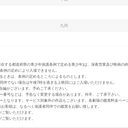
九州
所在する都道府県の青少年保護条例で定める青少年)は、深夜営業及び映画の終
該条例の定めにより入場できません。
るときは、条例の定めるところによるものとします。
者同伴でない場合は午後7時を過ぎる上映回にはご入場いただけません。
予告編がございます。予めご了承ください。
ー番号などは、予告なく変更する場合があります。何卒、ご了承下さい。
はレイトショーとなります。サービス対象外の作品もございます。各劇場の鑑賞料金ペ
-12 12歳未満のお客様は、なるべく保護者同伴での鑑賞をお願い致します。
のお客様がご覧いただけます。
のお客様がご覧いただけます。