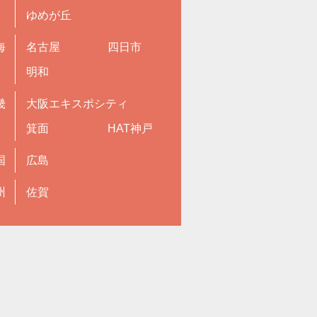
ゆめが丘
海
名古屋
四日市
明和
畿
大阪エキスポシティ
箕面
HAT神戸
国
広島
州
佐賀