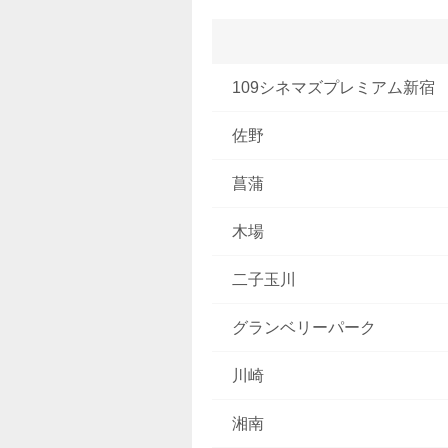
109シネマズプレミアム新宿
佐野
菖蒲
木場
二子玉川
グランベリーパーク
川崎
湘南