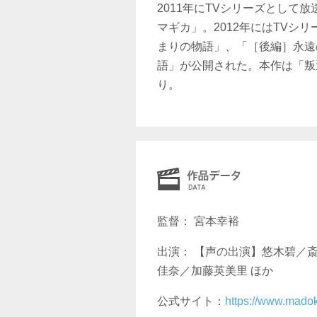
2011年にTVシリーズとして
マギカ」。2012年にはTVシ
まりの物語」、「［後編］永遠
語」が公開された。本作は「叛
り。
監督： 宮本幸裕
出演： 【声の出演】悠木碧／
佳奈／加藤英美里 ほか
公式サイト：
https://www.mado