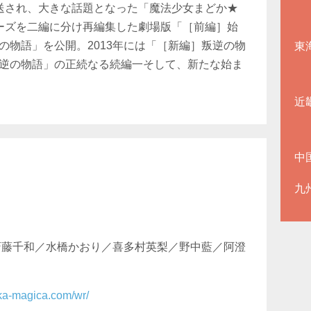
放送され、大きな話題となった「魔法少女まどか★
リーズを二編に分け再編集した劇場版「［前編］始
の物語」を公開。2013年には「［新編］叛逆の物
東
逆の物語」の正続なる続編一そして、新たな始ま
近
中
九
斎藤千和／水橋かおり／喜多村英梨／野中藍／阿澄
ka-magica.com/wr/