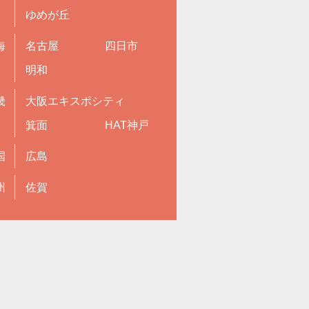
ゆめが丘
海
名古屋
四日市
明和
畿
大阪エキスポシティ
箕面
HAT神戸
国
広島
州
佐賀