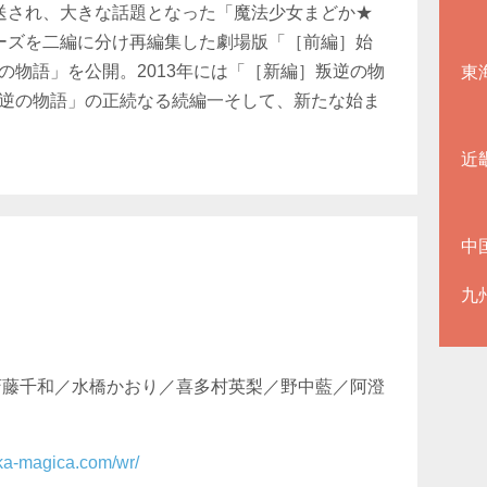
放送され、大きな話題となった「魔法少女まどか★
リーズを二編に分け再編集した劇場版「［前編］始
の物語」を公開。2013年には「［新編］叛逆の物
東
逆の物語」の正続なる続編一そして、新たな始ま
近
中
九
斎藤千和／水橋かおり／喜多村英梨／野中藍／阿澄
ka-magica.com/wr/