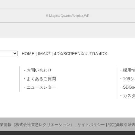
© Magica Quartet/Aniplex,WR
®
HOME
|
IMAX
|
4DX/SCREENX/ULTRA 4DX
お問い合わせ
採用
よくあるご質問
109
ニュースレター
SDG
カス
業情報（株式会社東急レクリエーション）
|
サイトポリシー
|
特定商取引法