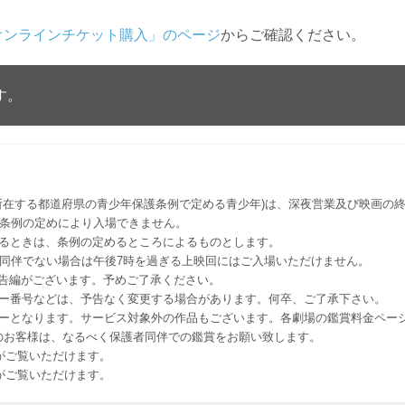
オンラインチケット購入」のページ
からご確認ください。
す。
所在する都道府県の青少年保護条例で定める青少年)は、深夜営業及び映画の終
該条例の定めにより入場できません。
るときは、条例の定めるところによるものとします。
者同伴でない場合は午後7時を過ぎる上映回にはご入場いただけません。
予告編がございます。予めご了承ください。
ー番号などは、予告なく変更する場合があります。何卒、ご了承下さい。
はレイトショーとなります。サービス対象外の作品もございます。各劇場の鑑賞料金ペ
-12 12歳未満のお客様は、なるべく保護者同伴での鑑賞をお願い致します。
のお客様がご覧いただけます。
のお客様がご覧いただけます。