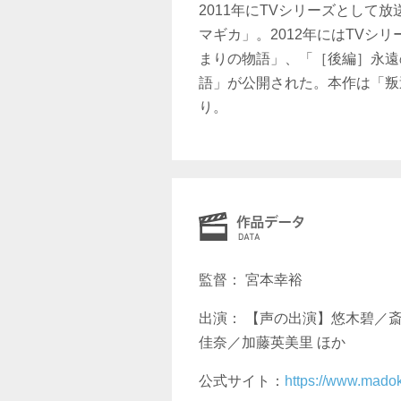
2011年にTVシリーズとして
マギカ」。2012年にはTVシ
まりの物語」、「［後編］永遠
語」が公開された。本作は「叛
り。
監督： 宮本幸裕
出演： 【声の出演】悠木碧／
佳奈／加藤英美里 ほか
公式サイト：
https://www.mado