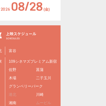
08/28
2026
(金)
北
富谷
東
109シネマズプレミアム新宿
佐野
菖蒲
木場
二子玉川
グランベリーパーク
港北
川崎
湘南
ムービル