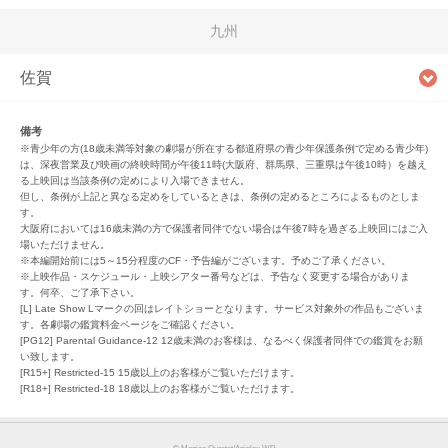
九州
佐賀
備考
※青少年の方(18歳未満等対象の劇場が所在する都道府県の青少年保護条例で定める青少年)
は、深夜営業及び映画の終映時間が午後11時(大阪府、群馬県、三重県は午後10時）を越え
る上映回は当該条例の定めにより入場できません。
但し、条例が上記と異なる定めをしているときは、条例の定めるところによるものとしま
す。
大阪府においては16歳未満の方で保護者同伴でない場合は午後7時を過ぎる上映回にはご入
場いただけません。
※本編開始前には5～15分程度のCF・予告編がございます。予めご了承ください。
※上映作品・スケジュール・上映シアター番号などは、予告なく変更する場合がありま
す。何卒、ご了承下さい。
[L] Late Show Lマークの回はレイトショーとなります。サービス対象外の作品もございま
す。各劇場の鑑賞料金ページをご確認ください。
[PG12] Parental Guidance-12 12歳未満のお客様は、なるべく保護者同伴での鑑賞をお願
い致します。
[R15+] Restricted-15 15歳以上のお客様がご覧いただけます。
[R18+] Restricted-18 18歳以上のお客様がご覧いただけます。