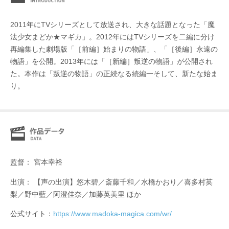
2011年にTVシリーズとして放送され、大きな話題となった「魔
法少女まどか★マギカ」。2012年にはTVシリーズを二編に分け
再編集した劇場版「［前編］始まりの物語」、「［後編］永遠の
物語」を公開。2013年には「［新編］叛逆の物語」が公開され
た。本作は「叛逆の物語」の正続なる続編一そして、新たな始ま
り。
監督： 宮本幸裕
出演： 【声の出演】悠木碧／斎藤千和／水橋かおり／喜多村英
梨／野中藍／阿澄佳奈／加藤英美里 ほか
公式サイト：
https://www.madoka-magica.com/wr/