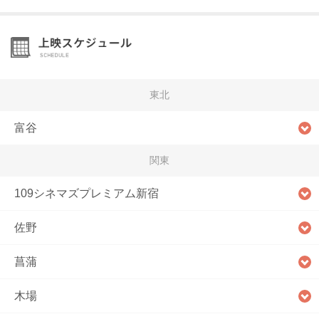
東北
富谷
関東
109シネマズプレミアム新宿
佐野
菖蒲
木場