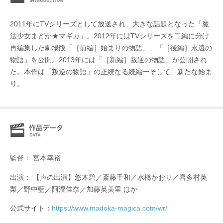
2011年にTVシリーズとして放送され、大きな話題となった「魔
法少女まどか★マギカ」。2012年にはTVシリーズを二編に分け
再編集した劇場版「［前編］始まりの物語」、「［後編］永遠の
物語」を公開。2013年には「［新編］叛逆の物語」が公開され
た。本作は「叛逆の物語」の正続なる続編一そして、新たな始ま
り。
監督： 宮本幸裕
出演： 【声の出演】悠木碧／斎藤千和／水橋かおり／喜多村英
梨／野中藍／阿澄佳奈／加藤英美里 ほか
公式サイト：
https://www.madoka-magica.com/wr/