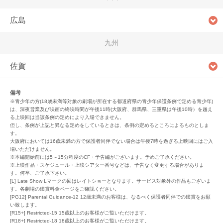
広島
九州
佐賀
備考
※青少年の方(18歳未満等対象の劇場が所在する都道府県の青少年保護条例で定める青少年)
は、深夜営業及び映画の終映時間が午後11時(大阪府、群馬県、三重県は午後10時）を越え
る上映回は当該条例の定めにより入場できません。
但し、条例が上記と異なる定めをしているときは、条例の定めるところによるものとしま
す。
大阪府においては16歳未満の方で保護者同伴でない場合は午後7時を過ぎる上映回にはご入
場いただけません。
※本編開始前には5～15分程度のCF・予告編がございます。予めご了承ください。
※上映作品・スケジュール・上映シアター番号などは、予告なく変更する場合がありま
す。何卒、ご了承下さい。
[L] Late Show Lマークの回はレイトショーとなります。サービス対象外の作品もございま
す。各劇場の鑑賞料金ページをご確認ください。
[PG12] Parental Guidance-12 12歳未満のお客様は、なるべく保護者同伴での鑑賞をお願
い致します。
[R15+] Restricted-15 15歳以上のお客様がご覧いただけます。
[R18+] Restricted-18 18歳以上のお客様がご覧いただけます。