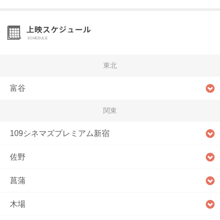
東北
富谷
関東
109シネマズプレミアム新宿
佐野
菖蒲
木場