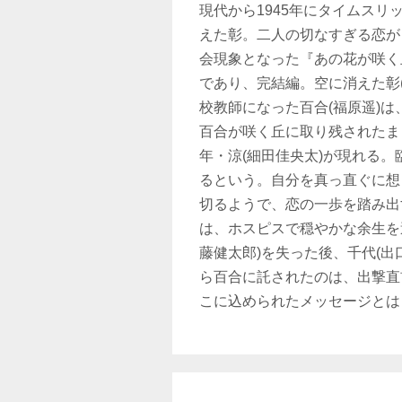
現代から1945年にタイムス
えた彰。二人の切なすぎる恋が
会現象となった『あの花が咲く
であり、完結編。空に消えた彰
校教師になった百合(福原遥)は
百合が咲く丘に取り残されたま
年・涼(細田佳央太)が現れる
るという。自分を真っ直ぐに想
切るようで、恋の一歩を踏み出
は、ホスピスで穏やかな余生を
藤健太郎)を失った後、千代(
ら百合に託されたのは、出撃直
こに込められたメッセージとは