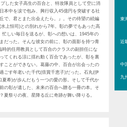
リップした女子高生の百合と、特攻隊員として空に消
日本中を涙で包み、興行収入45億円を突破する社
丘で、君とまた出会えたら。』。その待望の続編
東
(水上恒司)との別れから7年。彰の夢でもあった高
、忙しい毎日を送るが、彰への想いは、1945年の
まだった。そんな彼女の前に、彰の面影を持つ青
近
。臨時的任用教員として百合のクラスの副担任にな
ってくれる涼に揺れ動く百合であったが、彰を裏
中
すことができない。葛藤の中、百合が出会ったの
過ごす年老いた千代(倍賞千恵子)だった。石丸(伊
九
出口夏希)が歩んだもう一つの愛の形。そして千代か
前の彰が遺した、未来の百合へ贈る一冊の本。そ
？夏祭りの夜、星降る丘に奇跡が舞い降りる。