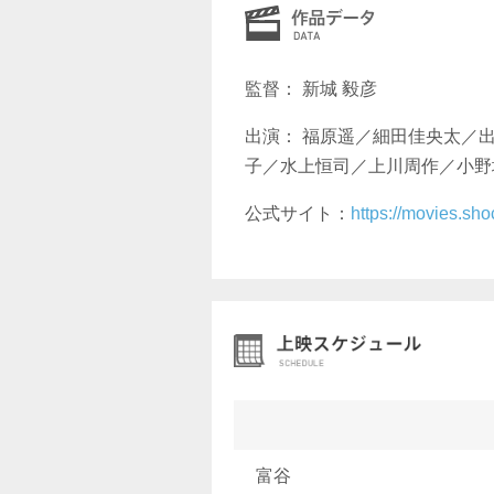
監督： 新城 毅彦
出演： 福原遥／細田佳央太／
子／水上恒司／上川周作／小野
公式サイト：
https://movies.sho
富谷