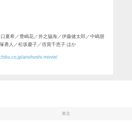
出口夏希／豊嶋花／井之脇海／伊藤健太郎／中嶋朋
塚勇人／松坂慶子／倍賞千恵子 ほか
chiku.co.jp/anohoshi-movie/
東北