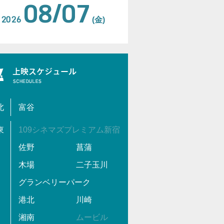
08/07
2026
(金)
北
富谷
東
109シネマズプレミアム新宿
佐野
菖蒲
木場
二子玉川
グランベリーパーク
港北
川崎
湘南
ムービル