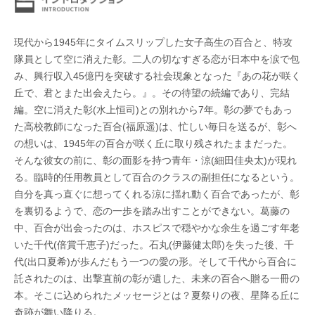
現代から1945年にタイムスリップした女子高生の百合と、特攻
隊員として空に消えた彰。二人の切なすぎる恋が日本中を涙で包
み、興行収入45億円を突破する社会現象となった『あの花が咲く
丘で、君とまた出会えたら。』。その待望の続編であり、完結
編。空に消えた彰(水上恒司)との別れから7年。彰の夢でもあっ
た高校教師になった百合(福原遥)は、忙しい毎日を送るが、彰へ
の想いは、1945年の百合が咲く丘に取り残されたままだった。
そんな彼女の前に、彰の面影を持つ青年・涼(細田佳央太)が現れ
る。臨時的任用教員として百合のクラスの副担任になるという。
自分を真っ直ぐに想ってくれる涼に揺れ動く百合であったが、彰
を裏切るようで、恋の一歩を踏み出すことができない。葛藤の
中、百合が出会ったのは、ホスピスで穏やかな余生を過ごす年老
いた千代(倍賞千恵子)だった。石丸(伊藤健太郎)を失った後、千
代(出口夏希)が歩んだもう一つの愛の形。そして千代から百合に
託されたのは、出撃直前の彰が遺した、未来の百合へ贈る一冊の
本。そこに込められたメッセージとは？夏祭りの夜、星降る丘に
奇跡が舞い降りる。