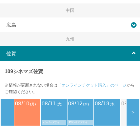
中国
広島
九州
佐賀
109シネマズ佐賀
※情報が更新されない場合は
「オンラインチケット購入」のページ
から
ご確認ください。
08/10
08/11
08/12
08/13
08/14
(月)
(火)
(水)
(木)
(
<
>
メンバーズデイ
109シネマズデイ