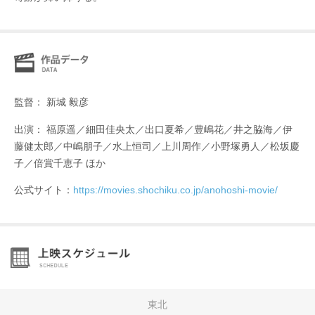
監督： 新城 毅彦
出演： 福原遥／細田佳央太／出口夏希／豊嶋花／井之脇海／伊
藤健太郎／中嶋朋子／水上恒司／上川周作／小野塚勇人／松坂慶
子／倍賞千恵子 ほか
公式サイト：
https://movies.shochiku.co.jp/anohoshi-movie/
東北