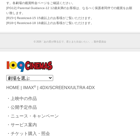
す。各劇場の鑑賞料金ページをご確認ください。
[PG12] Parental Guidance-12 12歳未満のお客様は、なるべく保護者同伴での鑑賞をお願
い致します。
[R15+] Restricted-15 15歳以上のお客様がご覧いただけます。
[R18+] Restricted-18 18歳以上のお客様がご覧いただけます。
©︎ 2026「あの星が降る丘で、君とまた出会いたい。」製作委員会
®
HOME
|
IMAX
|
4DX/SCREENX/ULTRA 4DX
上映中の作品
公開予定作品
ニュース・キャンペーン
サービス案内
チケット購入・照会