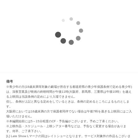
備考
※青少年の方(18歳未満等対象の劇場が所在する都道府県の青少年保護条例で定める青少年)
は、深夜営業及び映画の終映時間が午後11時(大阪府、群馬県、三重県は午後10時）を越え
る上映回は当該条例の定めにより入場できません。
但し、条例が上記と異なる定めをしているときは、条例の定めるところによるものとしま
す。
大阪府においては16歳未満の方で保護者同伴でない場合は午後7時を過ぎる上映回にはご入
場いただけません。
※本編開始前には5～15分程度のCF・予告編がございます。予めご了承ください。
※上映作品・スケジュール・上映シアター番号などは、予告なく変更する場合がありま
す。何卒、ご了承下さい。
[L] Late Show Lマークの回はレイトショーとなります。サービス対象外の作品もございま