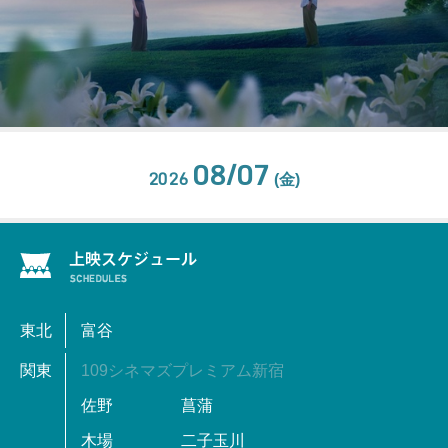
08/07
2026
(金)
東北
富谷
関東
109シネマズプレミアム新宿
佐野
菖蒲
木場
二子玉川