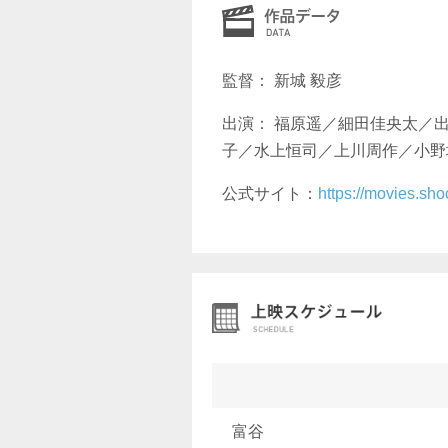
監督： 新城 毅彦
出演： 福原遥／細田佳央太／
子／水上恒司／上川周作／小野
公式サイト：
https://movies.sho
富谷