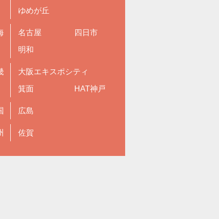
ゆめが丘
海
名古屋
四日市
明和
畿
大阪エキスポシティ
箕面
HAT神戸
国
広島
州
佐賀