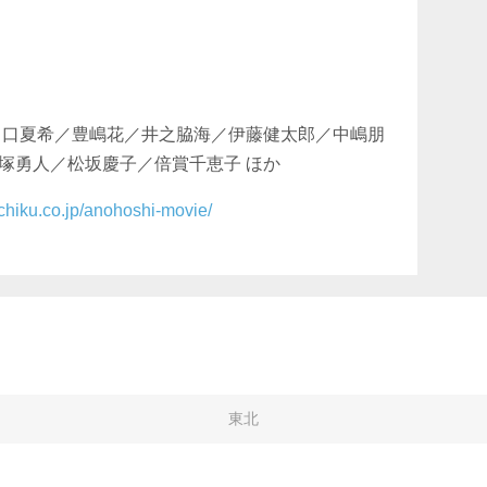
出口夏希／豊嶋花／井之脇海／伊藤健太郎／中嶋朋
塚勇人／松坂慶子／倍賞千恵子 ほか
chiku.co.jp/anohoshi-movie/
東北