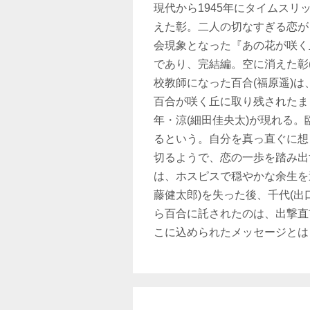
現代から1945年にタイムス
えた彰。二人の切なすぎる恋が
会現象となった『あの花が咲く
であり、完結編。空に消えた彰
校教師になった百合(福原遥)は
百合が咲く丘に取り残されたま
年・涼(細田佳央太)が現れる
るという。自分を真っ直ぐに想
切るようで、恋の一歩を踏み出
は、ホスピスで穏やかな余生を
藤健太郎)を失った後、千代(
ら百合に託されたのは、出撃直
こに込められたメッセージとは