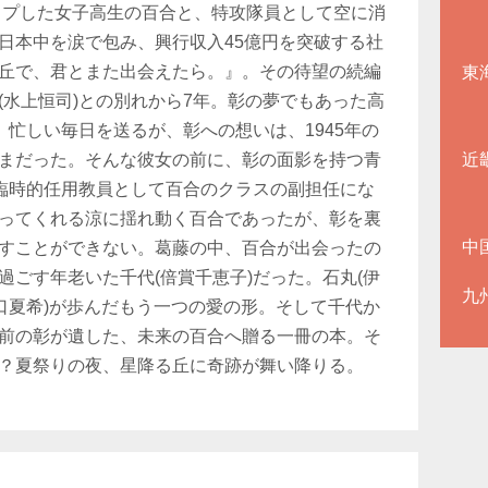
リップした女子高生の百合と、特攻隊員として空に消
日本中を涙で包み、興行収入45億円を突破する社
丘で、君とまた出会えたら。』。その待望の続編
東
(水上恒司)との別れから7年。彰の夢でもあった高
、忙しい毎日を送るが、彰への想いは、1945年の
まだった。そんな彼女の前に、彰の面影を持つ青
近
。臨時的任用教員として百合のクラスの副担任にな
ってくれる涼に揺れ動く百合であったが、彰を裏
中
すことができない。葛藤の中、百合が出会ったの
過ごす年老いた千代(倍賞千恵子)だった。石丸(伊
九
出口夏希)が歩んだもう一つの愛の形。そして千代か
前の彰が遺した、未来の百合へ贈る一冊の本。そ
？夏祭りの夜、星降る丘に奇跡が舞い降りる。