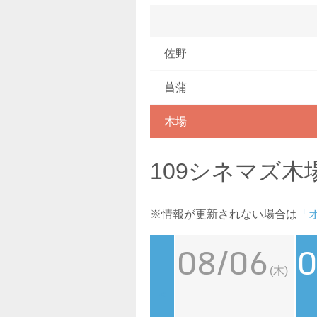
佐野
菖蒲
木場
109シネマズ木
※情報が更新されない場合は
「
08/06
0
(木)
<