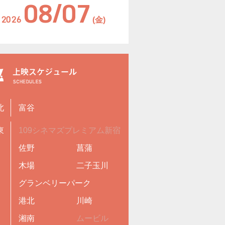
08/07
2026
(金)
北
富谷
東
109シネマズプレミアム新宿
佐野
菖蒲
木場
二子玉川
グランベリーパーク
港北
川崎
湘南
ムービル