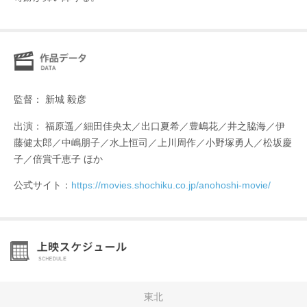
監督： 新城 毅彦
出演： 福原遥／細田佳央太／出口夏希／豊嶋花／井之脇海／伊
藤健太郎／中嶋朋子／水上恒司／上川周作／小野塚勇人／松坂慶
子／倍賞千恵子 ほか
公式サイト：
https://movies.shochiku.co.jp/anohoshi-movie/
東北