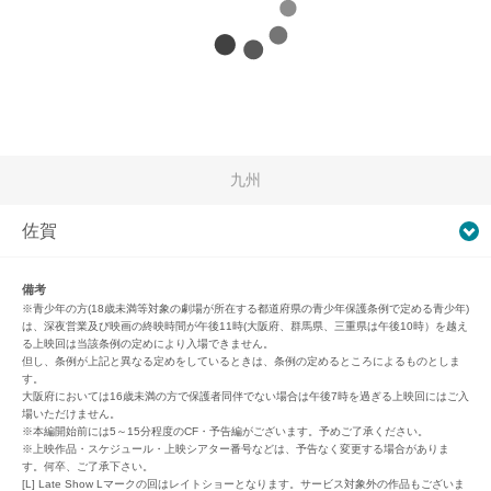
九州
佐賀
備考
※青少年の方(18歳未満等対象の劇場が所在する都道府県の青少年保護条例で定める青少年)
は、深夜営業及び映画の終映時間が午後11時(大阪府、群馬県、三重県は午後10時）を越え
る上映回は当該条例の定めにより入場できません。
但し、条例が上記と異なる定めをしているときは、条例の定めるところによるものとしま
す。
大阪府においては16歳未満の方で保護者同伴でない場合は午後7時を過ぎる上映回にはご入
場いただけません。
※本編開始前には5～15分程度のCF・予告編がございます。予めご了承ください。
※上映作品・スケジュール・上映シアター番号などは、予告なく変更する場合がありま
す。何卒、ご了承下さい。
[L] Late Show Lマークの回はレイトショーとなります。サービス対象外の作品もございま