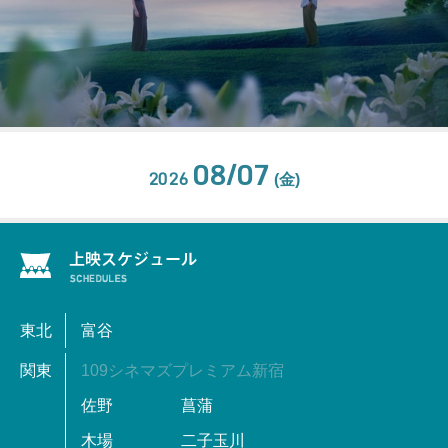
08/07
2026
(金)
東北
富谷
関東
109シネマズプレミアム新宿
佐野
菖蒲
木場
二子玉川