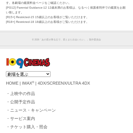
す。各劇場の鑑賞料金ページをご確認ください。
[PG12] Parental Guidance-12 12歳未満のお客様は、なるべく保護者同伴での鑑賞をお願
い致します。
[R15+] Restricted-15 15歳以上のお客様がご覧いただけます。
[R18+] Restricted-18 18歳以上のお客様がご覧いただけます。
©︎ 2026「あの星が降る丘で、君とまた出会いたい。」製作委員会
®
HOME
|
IMAX
|
4DX/SCREENX/ULTRA 4DX
上映中の作品
公開予定作品
ニュース・キャンペーン
サービス案内
チケット購入・照会