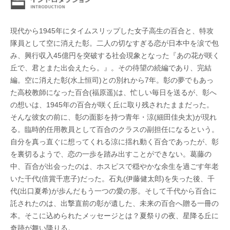
現代から1945年にタイムスリップした女子高生の百合と、特攻
隊員として空に消えた彰。二人の切なすぎる恋が日本中を涙で包
み、興行収入45億円を突破する社会現象となった『あの花が咲く
丘で、君とまた出会えたら。』。その待望の続編であり、完結
編。空に消えた彰(水上恒司)との別れから7年。彰の夢でもあっ
た高校教師になった百合(福原遥)は、忙しい毎日を送るが、彰へ
の想いは、1945年の百合が咲く丘に取り残されたままだった。
そんな彼女の前に、彰の面影を持つ青年・涼(細田佳央太)が現れ
る。臨時的任用教員として百合のクラスの副担任になるという。
自分を真っ直ぐに想ってくれる涼に揺れ動く百合であったが、彰
を裏切るようで、恋の一歩を踏み出すことができない。葛藤の
中、百合が出会ったのは、ホスピスで穏やかな余生を過ごす年老
いた千代(倍賞千恵子)だった。石丸(伊藤健太郎)を失った後、千
代(出口夏希)が歩んだもう一つの愛の形。そして千代から百合に
託されたのは、出撃直前の彰が遺した、未来の百合へ贈る一冊の
本。そこに込められたメッセージとは？夏祭りの夜、星降る丘に
奇跡が舞い降りる。