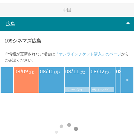
中国
広島
109シネマズ広島
※情報が更新されない場合は
「オンラインチケット購入」のページ
から
ご確認ください。
08/09
08/10
08/11
08/12
08/13
(日)
(月)
(火)
(水)
(
<
>
メンバーズデイ
109シネマズデイ