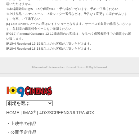
場いただけません。
※本編開始前には5～15分程度のCF・予告編がございます。予めご了承ください。
※上映作品・スケジュール・上映シアター番号などは、予告なく変更する場合がありま
す。何卒、ご了承下さい。
[L] Late Show Lマークの回はレイトショーとなります。サービス対象外の作品もございま
す。各劇場の鑑賞料金ページをご確認ください。
[PG12] Parental Guidance-12 12歳未満のお客様は、なるべく保護者同伴での鑑賞をお願
い致します。
[R15+] Restricted-15 15歳以上のお客様がご覧いただけます。
[R18+] Restricted-18 18歳以上のお客様がご覧いただけます。
©︎illumination Entertainment and Universal Studios. All Rights Reserved.
®
HOME
|
IMAX
|
4DX/SCREENX/ULTRA 4DX
上映中の作品
公開予定作品