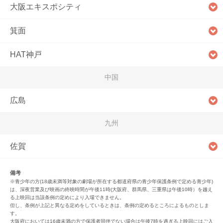
大阪エキスポシティ
箕面
HAT神戸
中国
広島
九州
佐賀
備考
※青少年の方(18歳未満等対象の劇場が所在する都道府県の青少年保護条例で定める青少年)
は、深夜営業及び映画の終映時間が午後11時(大阪府、群馬県、三重県は午後10時）を越え
る上映回は当該条例の定めにより入場できません。
但し、条例が上記と異なる定めをしているときは、条例の定めるところによるものとしま
す。
大阪府においては16歳未満の方で保護者同伴でない場合は午後7時を過ぎる上映回にはご入