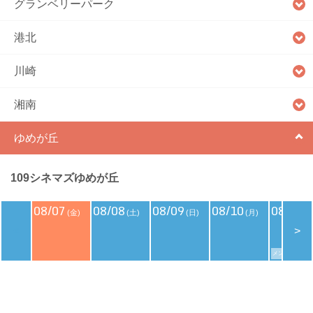
グランベリーパーク
港北
川崎
湘南
ゆめが丘
109シネマズゆめが丘
08/07
08/08
08/09
08/10
08/11
(金)
(土)
(日)
(月)
(
<
>
メンバーズデイ