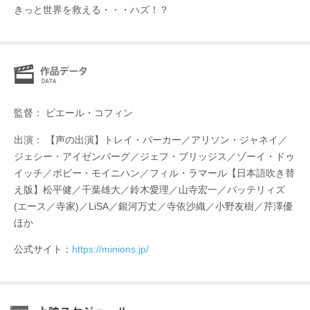
きっと世界を救える・・・ハズ！？
監督： ピエール・コフィン
出演： 【声の出演】トレイ・パーカー／アリソン・ジャネイ／
ジェシー・アイゼンバーグ／ジェフ・ブリッジス／ゾーイ・ドゥ
イッチ／ボビー・モイニハン／フィル・ラマール【日本語吹き替
え版】松平健／千葉雄大／鈴木愛理／山寺宏一／バッテリィズ
(エース／寺家)／LiSA／銀河万丈／寺依沙織／小野友樹／芹澤優
ほか
公式サイト：
https://minions.jp/