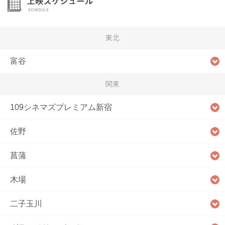
東北
富谷
関東
109シネマズプレミアム新宿
佐野
菖蒲
木場
二子玉川