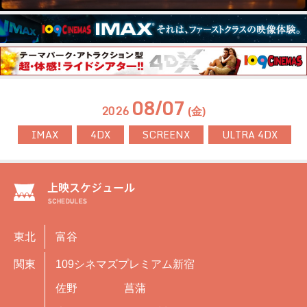
08/07
2026
(金)
IMAX
4DX
SCREENX
ULTRA 4DX
東北
富谷
関東
109シネマズプレミアム新宿
佐野
菖蒲