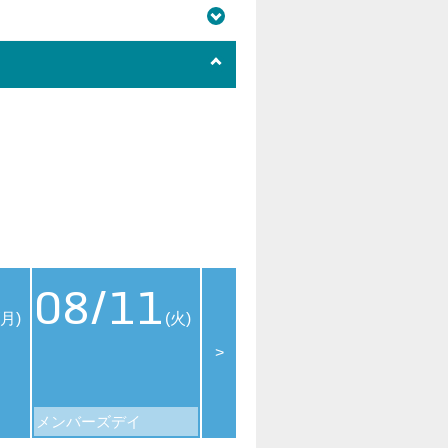
08/11
08/12
08
(月)
(火)
(水)
>
メンバーズデイ
109シネマズデイ