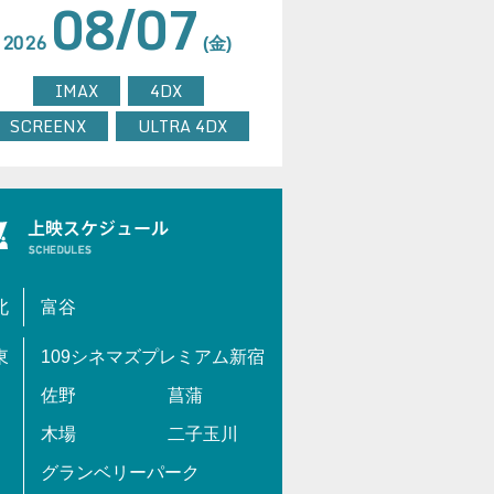
08/07
2026
(金)
IMAX
4DX
SCREENX
ULTRA 4DX
北
富谷
東
109シネマズプレミアム新宿
佐野
菖蒲
木場
二子玉川
グランベリーパーク