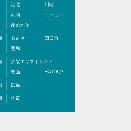
港北
川崎
湘南
ムービル
ゆめが丘
海
名古屋
四日市
明和
畿
大阪エキスポシティ
箕面
HAT神戸
国
広島
州
佐賀