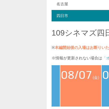
名古屋
四日市
109シネマズ四
※
本編開始後の入場はお断りい
※情報が更新されない場合は
「
08/07
0
(金)
<