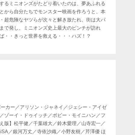
するミニオンズがたどり着いたのは、夢あふれる
とから自分たちでモンスター映画を作ろうと、本
・超危険なヤツらが次々と解き放たれ、街は大パ
まで発し、ミニオンズ史上最大のピンチが訪れ
ば・・きっと世界を救える・・・ハズ！？
パーカー／アリソン・ジャネイ／ジェシー・アイゼ
／ゾーイ・ドゥイッチ／ボビー・モイニハン／フ
え版】松平健／千葉雄大／鈴木愛理／山寺宏一／
LiSA／銀河万丈／寺依沙織／小野友樹／芹澤優 ほ