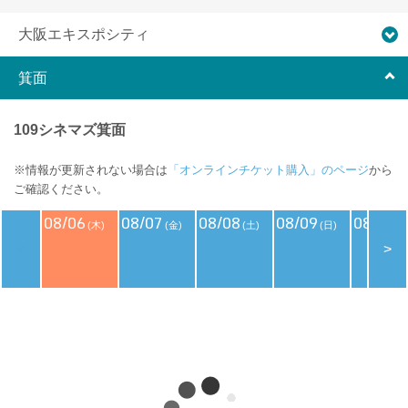
大阪エキスポシティ
箕面
109シネマズ箕面
※情報が更新されない場合は
「オンラインチケット購入」のページ
から
ご確認ください。
08/06
08/07
08/08
08/09
08/10
(木)
(金)
(土)
(日)
(
<
>