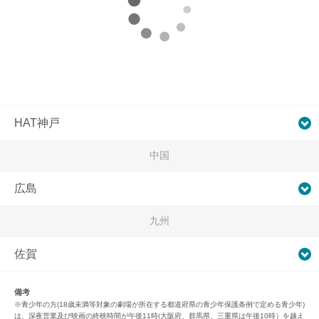
HAT神戸
中国
広島
九州
佐賀
備考
※青少年の方(18歳未満等対象の劇場が所在する都道府県の青少年保護条例で定める青少年)
は、深夜営業及び映画の終映時間が午後11時(大阪府、群馬県、三重県は午後10時）を越え