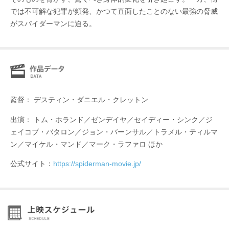
では不可解な犯罪が頻発、かつて直面したことのない最強の脅威
がスパイダーマンに迫る。
監督： デスティン・ダニエル・クレットン
出演： トム・ホランド／ゼンデイヤ／セイディー・シンク／ジ
ェイコブ・バタロン／ジョン・バーンサル／トラメル・ティルマ
ン／マイケル・マンド／マーク・ラファロ ほか
公式サイト：
https://spiderman-movie.jp/