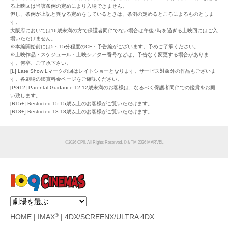
る上映回は当該条例の定めにより入場できません。
但し、条例が上記と異なる定めをしているときは、条例の定めるところによるものとしま
す。
大阪府においては16歳未満の方で保護者同伴でない場合は午後7時を過ぎる上映回にはご入
場いただけません。
※本編開始前には5～15分程度のCF・予告編がございます。予めご了承ください。
※上映作品・スケジュール・上映シアター番号などは、予告なく変更する場合がありま
す。何卒、ご了承下さい。
[L] Late Show Lマークの回はレイトショーとなります。サービス対象外の作品もございま
す。各劇場の鑑賞料金ページをご確認ください。
[PG12] Parental Guidance-12 12歳未満のお客様は、なるべく保護者同伴での鑑賞をお願
い致します。
[R15+] Restricted-15 15歳以上のお客様がご覧いただけます。
[R18+] Restricted-18 18歳以上のお客様がご覧いただけます。
©︎2026 CPII. All Rights Reserved. ©︎＆TM 2026 MARVEL
®
HOME
|
IMAX
|
4DX/SCREENX/ULTRA 4DX