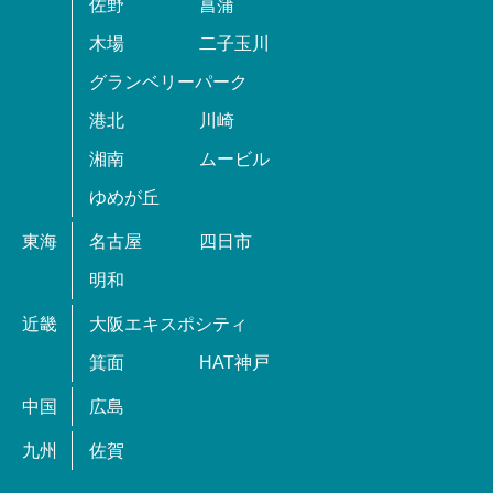
佐野
菖蒲
木場
二子玉川
グランベリーパーク
港北
川崎
湘南
ムービル
ゆめが丘
東海
名古屋
四日市
明和
近畿
大阪エキスポシティ
箕面
HAT神戸
中国
広島
九州
佐賀