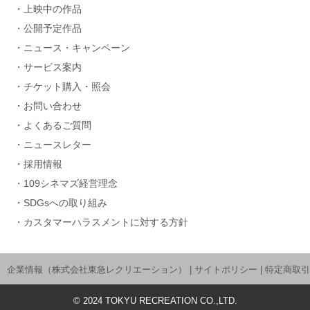
上映中の作品
公開予定作品
ニュース・キャンペーン
サービス案内
チケット購入・照会
お問い合わせ
よくあるご質問
ニュースレター
採用情報
109シネマズ経営理念
SDGsへの取り組み
カスタマーハラスメントに対する方針
企業情報（株式会社東急レクリエーション）
|
サイトポリシー
|
特定商取引
©
2024
TOKYU RECREATION CO.,LTD.