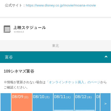
公式サイト：
https://www.disney.co.jp/movie/moana-movie
東北
富谷
109シネマズ富谷
※情報が更新されない場合は
「オンラインチケット購入」のページ
から
ご確認ください。
08/09
08/10
08/11
08/12
08/13
(日)
(月)
(火)
(水)
(
<
>