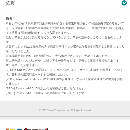
佐賀
備考
※青少年の方(18歳未満等対象の劇場が所在する都道府県の青少年保護条例で定める青少年)
は、深夜営業及び映画の終映時間が午後11時(大阪府、群馬県、三重県は午後10時）を越え
る上映回は当該条例の定めにより入場できません。
但し、条例が上記と異なる定めをしているときは、条例の定めるところによるものとしま
す。
大阪府においては16歳未満の方で保護者同伴でない場合は午後7時を過ぎる上映回にはご入
場いただけません。
※本編開始前には5～15分程度のCF・予告編がございます。予めご了承ください。
※上映作品・スケジュール・上映シアター番号などは、予告なく変更する場合がありま
す。何卒、ご了承下さい。
[L] Late Show Lマークの回はレイトショーとなります。サービス対象外の作品もございま
す。各劇場の鑑賞料金ページをご確認ください。
[PG12] Parental Guidance-12 12歳未満のお客様は、なるべく保護者同伴での鑑賞をお願
い致します。
[R15+] Restricted-15 15歳以上のお客様がご覧いただけます。
[R18+] Restricted-18 18歳以上のお客様がご覧いただけます。
© 2025 Disney Enterprises, Inc. All Rights Reserved.