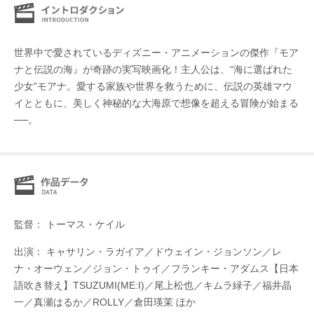
世界中で愛されているディズニー・アニメーションの傑作『モア
ナと伝説の海』が奇跡の実写映画化！主人公は、“海に選ばれた
少女”モアナ。愛する家族や世界を救うために、伝説の英雄マウ
イとともに、美しく神秘的な大海原で想像を超える冒険が始まる
──。
監督： トーマス・ケイル
出演： キャサリン・ラガイア／ドウェイン・ジョンソン／レ
ナ・オーウェン／ジョン・トゥイ／フランキー・アダムス【日本
語吹き替え】TSUZUMI(ME:I)／尾上松也／キムラ緑子／福井晶
一／真瀬はるか／ROLLY／倉田瑛茉 ほか