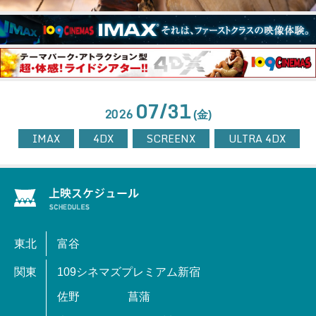
07/31
2026
(金)
IMAX
4DX
SCREENX
ULTRA 4DX
東北
富谷
関東
109シネマズプレミアム新宿
佐野
菖蒲