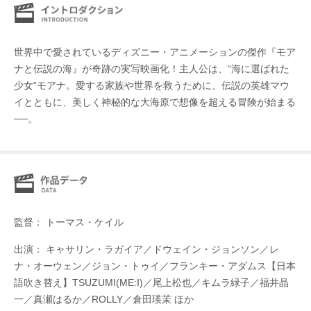
世界中で愛されているディズニー・アニメーションの傑作『モア
ナと伝説の海』が奇跡の実写映画化！主人公は、“海に選ばれた
少女”モアナ。愛する家族や世界を救うために、伝説の英雄マウ
イとともに、美しく神秘的な大海原で想像を超える冒険が始まる
──。
監督： トーマス・ケイル
出演： キャサリン・ラガイア／ドウェイン・ジョンソン／レ
ナ・オーウェン／ジョン・トゥイ／フランキー・アダムス【日本
語吹き替え】TSUZUMI(ME:I)／尾上松也／キムラ緑子／福井晶
一／真瀬はるか／ROLLY／倉田瑛茉 ほか