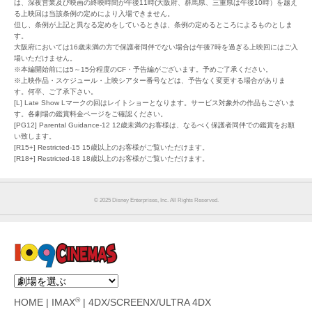
は、深夜営業及び映画の終映時間が午後11時(大阪府、群馬県、三重県は午後10時）を越え
る上映回は当該条例の定めにより入場できません。
但し、条例が上記と異なる定めをしているときは、条例の定めるところによるものとしま
す。
大阪府においては16歳未満の方で保護者同伴でない場合は午後7時を過ぎる上映回にはご入
場いただけません。
※本編開始前には5～15分程度のCF・予告編がございます。予めご了承ください。
※上映作品・スケジュール・上映シアター番号などは、予告なく変更する場合がありま
す。何卒、ご了承下さい。
[L] Late Show Lマークの回はレイトショーとなります。サービス対象外の作品もございま
す。各劇場の鑑賞料金ページをご確認ください。
[PG12] Parental Guidance-12 12歳未満のお客様は、なるべく保護者同伴での鑑賞をお願
い致します。
[R15+] Restricted-15 15歳以上のお客様がご覧いただけます。
[R18+] Restricted-18 18歳以上のお客様がご覧いただけます。
© 2025 Disney Enterprises, Inc. All Rights Reserved.
®
HOME
|
IMAX
|
4DX/SCREENX/ULTRA 4DX