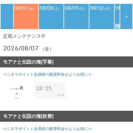
08/07
08/08
08/09
08/10
08/11
(金)
(土)
(日)
(月)
(
<
>
メンバーズデイ
定期メンテナンス中
2026/08/07
（金）
モアナと伝説の海[字幕]
☆シネマポイント会員様の鑑賞料金がよりお得に☆
8
18:25
シアター
2D
20:30
~
115分
モアナと伝説の海[吹替]
☆シネマポイント会員様の鑑賞料金がよりお得に☆