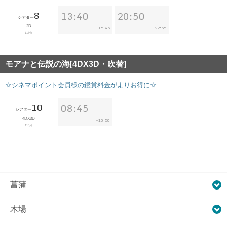
8
13:40
20:50
シアター
2D
15:45
22:55
~
~
115分
モアナと伝説の海[4DX3D・吹替]
☆シネマポイント会員様の鑑賞料金がよりお得に☆
10
08:45
シアター
4DX3D
10:50
~
115分
菖蒲
木場