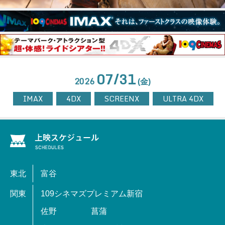
07/31
2026
(金)
IMAX
4DX
SCREENX
ULTRA 4DX
東北
富谷
関東
109シネマズプレミアム新宿
佐野
菖蒲