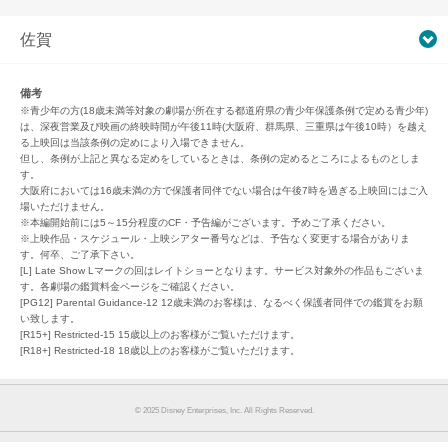
佐賀
備考
※青少年の方(18歳未満等対象の劇場が所在する都道府県の青少年保護条例で定める青少年)
は、深夜営業及び映画の終映時間が午後11時(大阪府、群馬県、三重県は午後10時）を越え
る上映回は当該条例の定めにより入場できません。
但し、条例が上記と異なる定めをしているときは、条例の定めるところによるものとしま
す。
大阪府においては16歳未満の方で保護者同伴でない場合は午後7時を過ぎる上映回にはご入
場いただけません。
※本編開始前には5～15分程度のCF・予告編がございます。予めご了承ください。
※上映作品・スケジュール・上映シアター番号などは、予告なく変更する場合がありま
す。何卒、ご了承下さい。
[L] Late Show Lマークの回はレイトショーとなります。サービス対象外の作品もございま
す。各劇場の鑑賞料金ページをご確認ください。
[PG12] Parental Guidance-12 12歳未満のお客様は、なるべく保護者同伴での鑑賞をお願
い致します。
[R15+] Restricted-15 15歳以上のお客様がご覧いただけます。
[R18+] Restricted-18 18歳以上のお客様がご覧いただけます。
© 2025 Disney Enterprises, Inc. All Rights Reserved.