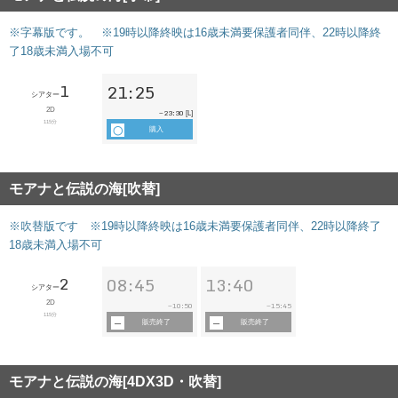
※字幕版です。 ※19時以降終映は16歳未満要保護者同伴、22時以降終
了18歳未満入場不可
1
21:25
シアター
2D
23:30
~
[L]
115分
購入
モアナと伝説の海[吹替]
※吹替版です ※19時以降終映は16歳未満要保護者同伴、22時以降終了
18歳未満入場不可
2
08:45
13:40
シアター
2D
10:50
15:45
~
~
115分
販売終了
販売終了
モアナと伝説の海[4DX3D・吹替]