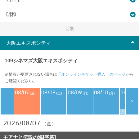
明和
近畿
大阪エキスポシティ
109シネマズ大阪エキスポシティ
※情報が更新されない場合は
「オンラインチケット購入」のページ
から
ご確認ください。
08/07
08/08
08/09
08/10
08/11
(金)
(土)
(日)
(月)
(
<
>
メンバーズデイ
2026/08/07
（金）
モアナと伝説の海[字幕]