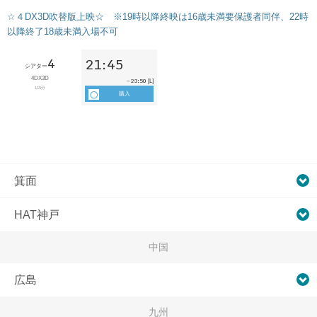
☆４DX3D吹替版上映☆ ※19時以降終映は16歳未満要保護者同伴、22時
以降終了18歳未満入場不可
4
21:45
シアター
4DX3D
23:50
~
[L]
115分
購入
箕面
HAT神戸
中国
広島
九州