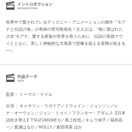
世界中で愛されているディズニー・アニメーションの傑作『モア
ナと伝説の海』が奇跡の実写映画化！主人公は、“海に選ばれた
少女”モアナ。愛する家族や世界を救うために、伝説の英雄マウ
イとともに、美しく神秘的な大海原で想像を超える冒険が始まる
──。
監督： トーマス・ケイル
出演： キャサリン・ラガイア／ドウェイン・ジョンソン／レ
ナ・オーウェン／ジョン・トゥイ／フランキー・アダムス【日本
語吹き替え】TSUZUMI(ME:I)／尾上松也／キムラ緑子／福井晶
一／真瀬はるか／ROLLY／倉田瑛茉 ほか