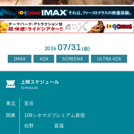
07/31
2026
(金)
IMAX
4DX
SCREENX
ULTRA 4DX
東北
富谷
関東
109シネマズプレミアム新宿
佐野
菖蒲