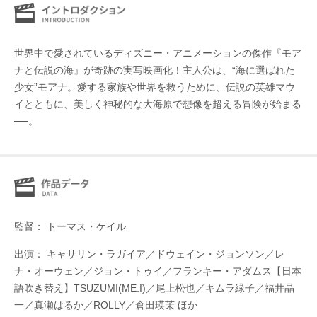
世界中で愛されているディズニー・アニメーションの傑作『モア
ナと伝説の海』が奇跡の実写映画化！主人公は、“海に選ばれた
少女”モアナ。愛する家族や世界を救うために、伝説の英雄マウ
イとともに、美しく神秘的な大海原で想像を超える冒険が始まる
──。
監督： トーマス・ケイル
出演： キャサリン・ラガイア／ドウェイン・ジョンソン／レ
ナ・オーウェン／ジョン・トゥイ／フランキー・アダムス【日本
語吹き替え】TSUZUMI(ME:I)／尾上松也／キムラ緑子／福井晶
一／真瀬はるか／ROLLY／倉田瑛茉 ほか