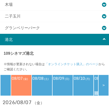
木場
二子玉川
グランベリーパーク
港北
109シネマズ港北
※情報が更新されない場合は
「オンラインチケット購入」のページ
から
ご確認ください。
08/07
08/08
08/09
08/10
08/11
(金)
(土)
(日)
(月)
(
<
>
メンバーズデイ
2026/08/07
（金）