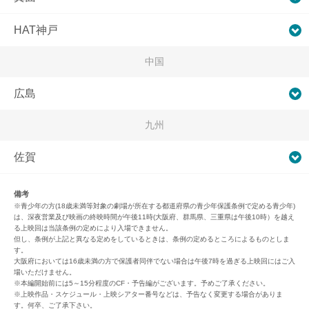
HAT神戸
中国
広島
九州
佐賀
備考
※青少年の方(18歳未満等対象の劇場が所在する都道府県の青少年保護条例で定める青少年)
は、深夜営業及び映画の終映時間が午後11時(大阪府、群馬県、三重県は午後10時）を越え
る上映回は当該条例の定めにより入場できません。
但し、条例が上記と異なる定めをしているときは、条例の定めるところによるものとしま
す。
大阪府においては16歳未満の方で保護者同伴でない場合は午後7時を過ぎる上映回にはご入
場いただけません。
※本編開始前には5～15分程度のCF・予告編がございます。予めご了承ください。
※上映作品・スケジュール・上映シアター番号などは、予告なく変更する場合がありま
す。何卒、ご了承下さい。