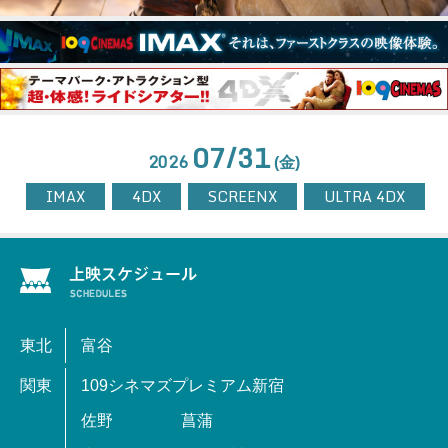
07/31
2026
(金)
IMAX
4DX
SCREENX
ULTRA 4DX
東北
富谷
関東
109シネマズプレミアム新宿
佐野
菖蒲