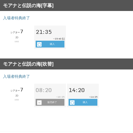
モアナと伝説の海[字幕]
入場者特典終了
7
21:35
シアター
2D
23:40
~
[L]
115分
購入
モアナと伝説の海[吹替]
入場者特典終了
7
08:20
14:20
シアター
2D
10:25
16:25
~
~
115分
販売終了
購入